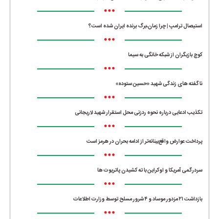
•••
استیصال ترامپ | چرا زمان،برگ برنده ایران شده است؟
•••
کوچ بازیگران از شبکه خانگی به سیما
•••
ناگفته های زندگی شهید «حسین ستوده»
•••
تکذیب ادعایی درباره نحوه ردزنی محل استقرار شهید لاریجانی
•••
پرداخت عوارض واقع‌بینانه‌تر از ادامه بحران در هرمز است
•••
سردرگمی آمریکا و اوکراین با ته کشیدن پاتریوت ها
•••
بازداشت ۲۱ مزدور موساد و ۴ شرور مسلح توسط وزارت اطلاعات
•••