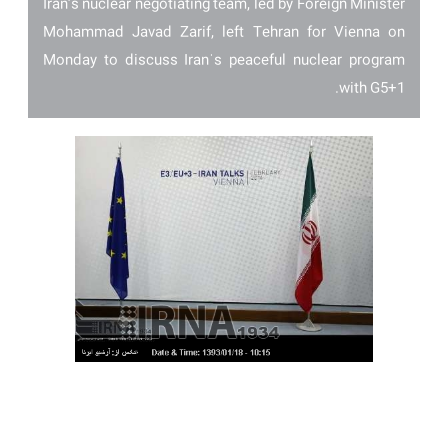
Iran’s nuclear negotiating team, led by Foreign Minister
Mohammad Javad Zarif, left Tehran for Vienna on
Monday to discuss Iranˈs peaceful nuclear program
with G5+1.