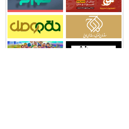
تمامی حقوق نشر مطالب و حق کپی رایت برای وب سایت سراج 24 محفوظ است و هرگونه