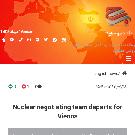
جمعه 16 مرداد 1405
پایگاه خبری سراج۲۴
رسانه تخصصی جبهه انقلاب اسلامی؛ روایت
روشن حقیقت
english news
0
1
0
۱۳۹۳/۰۱/۱۸ - ۱۵:۴۱
Nuclear negotiating team departs for
Vienna