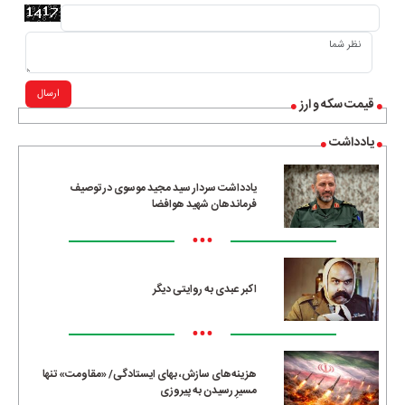
ارسال
قیمت سکه و ارز
یادداشت
یادداشت سردار سید مجید موسوی در توصیف
فرماندهان شهید هوافضا
•••
اکبر عبدی به روایتی دیگر
•••
هزینه‌های سازش، بهای ایستادگی/ «مقاومت» تنها
مسیرِ رسیدن به پیروزی