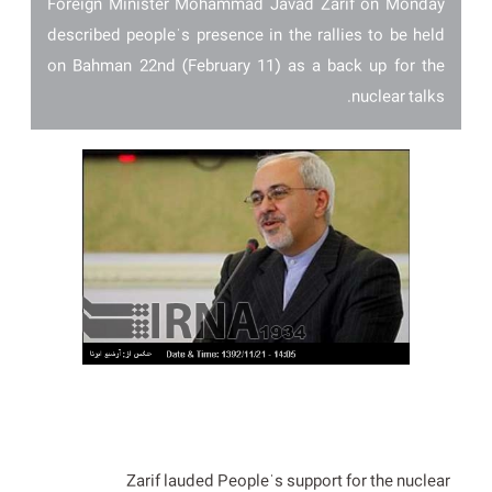
Foreign Minister Mohammad Javad Zarif on Monday
described peopleˈs presence in the rallies to be held
on Bahman 22nd (February 11) as a back up for the
nuclear talks.
Zarif lauded Peopleˈs support for the nuclear