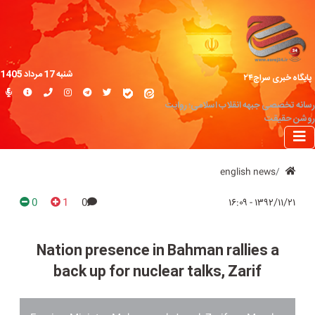
شنبه 17 مرداد 1405
پایگاه خبری سراج۲۴
رسانه تخصصی جبهه انقلاب اسلامی؛ روایت
روشن حقیقت
english news
0
1
0
۱۳۹۲/۱۱/۲۱ - ۱۶:۰۹
Nation presence in Bahman rallies a
back up for nuclear talks, Zarif