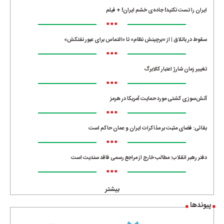
ایران را تست نکنید! جاده‌ی خشم ایران! + فیلم
•••
سقوط در باتلاق | از «برچینش نظام» تا «التماس برای عبور نفتکش»
•••
تغییر زمان شارژ اعتبار کالابرگ
•••
آتش‌سوزی کشتی مورد حمایت آمریکا در هرمز
•••
بقائی: فضای مثبت بر مذاکرات ایران و عمان حاکم است
•••
دفتر رهبر انقلاب: مطالب خارج از مراجع رسمی فاقد سندیت است
•••
بیشتر
پیوندها