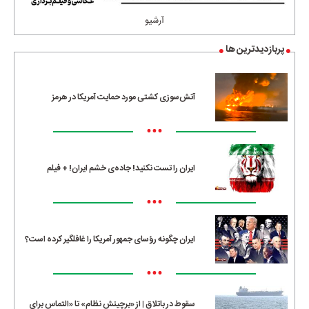
آرشیو
پربازدیدترین ها
آتش‌سوزی کشتی مورد حمایت آمریکا در هرمز
•••
ایران را تست نکنید! جاده‌ی خشم ایران! + فیلم
•••
ایران چگونه رؤسای جمهور آمریکا را غافلگیر کرده است؟
•••
سقوط در باتلاق | از «برچینش نظام» تا «التماس برای