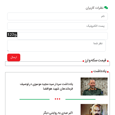
نظرات کاربران
ارسال
قیمت سکه و ارز
یادداشت
یادداشت سردار سید مجید موسوی در توصیف
فرماندهان شهید هوافضا
•••
اکبر عبدی به روایتی دیگر