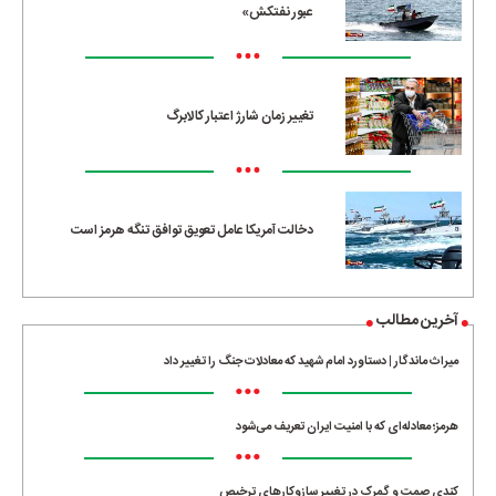
عبور نفتکش»
•••
تغییر زمان شارژ اعتبار کالابرگ
•••
دخالت آمریکا عامل تعویق توافق تنگه هرمز است
آخرین مطالب
میراث ماندگار | دستاورد امام شهید که معادلات جنگ را تغییر داد
•••
هرمز؛ معادله‌ای که با امنیت ایران تعریف می‌شود
•••
کندی صمت و گمرک در تغییر سازوکارهای ترخیص