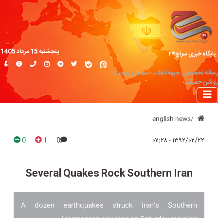
پنجشنبه 15 مرداد 1405
پایگاه خبری سراج۲۴
رسانه تخصصی جبهه انقلاب اسلامی؛ روایت
روشن حقیقت
english news
0
1
0
۱۳۹۲/۰۲/۲۲ - ۰۷:۲۸
Several Quakes Rock Southern Iran
A dozen earthquakes struck Iran's Southern