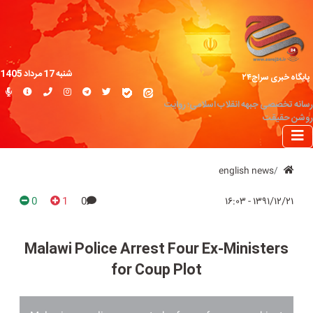
شنبه 17 مرداد 1405
پایگاه خبری سراج۲۴
رسانه تخصصی جبهه انقلاب اسلامی؛ روایت
روشن حقیقت
english news
0
1
0
۱۳۹۱/۱۲/۲۱ - ۱۶:۰۳
Malawi Police Arrest Four Ex-Ministers
for Coup Plot