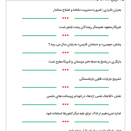
بحران ناترازی | ضرورت مدیریت تقاضا و اصلاح ساختار
•••
خبرنگار متعهد، هم‌سنگر رزمندگان پشت لانچر است
•••
پخش «موسی» و «سلمان فارسی» به پایان سال می رسد؟
•••
بازنگری در پاسخ به حمله اخیر عربستان و آمریکا مطرح است
•••
تشریح جزئیات قانون بازنشستگی
•••
نقش «کلاهک نفس اژدها» در انهدام زیرساخت‌های دشمن
•••
اجازه نمی‌دهیم از خاک عراق علیه دیگر کشورها استفاده شود
•••