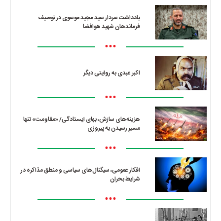
یادداشت سردار سید مجید موسوی در توصیف
فرماندهان شهید هوافضا
•••
اکبر عبدی به روایتی دیگر
•••
هزینه‌های سازش، بهای ایستادگی/ «مقاومت» تنها
مسیرِ رسیدن به پیروزی
•••
افکار عمومی، سیگنال‌های سیاسی و منطق مذاکره در
شرایط بحران
•••