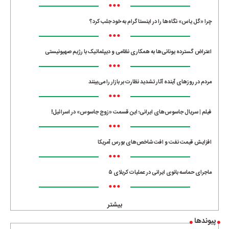
•••
چرا «گل یاس» نگاه‌ها را در اینستاگرام به خود جلب کرد؟
•••
اعتراض گسترده یونانی‌ها به همکاری نظامی و دیپلماتیک با رژیم صهیونیستی
•••
مردم در روزهای آینده آثار تشدید نظارت بر بازار را می‌بینند
•••
فیلم | سریال جاسوس‌های ایرانی؛ این قسمت «زوج جاسوس» در اسرائیل!
•••
افزایش قیمت نفت و افت شاخص‌های بورس آمریکا
•••
ماجرای حماسه‌ بانوی ایرانی در عملیات کربلای ۵
•••
بیشتر
پیوندها