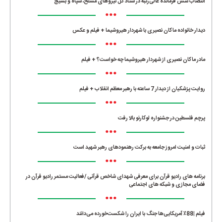
انتصاب شش فرمانده عالی‌رتبه در ستاد کل نیروهای مسلح، سپاه و بسیج
•••
دیدار خانواده ماکان نصیری با شهردار هیروشیما + فیلم و عکس
•••
مادر ماکان نصیری از شهردار هیروشیما چه خواست؟ + فیلم
•••
روایت پزشکیان از دیدار 7 ساعته با رهبر معظم انقلاب + فیلم
•••
پرچم فلسطین در جشنواره لوکارنو بالا رفت
•••
ثبات و امنیت امروز جامعه به برکت رهنمودهای رهبر شهید است
•••
برنامه های رادیو قرآن برای معرفی شهدای شاخص قرآنی /فعالیت مستمر رادیو قرآن در
فضای مجازی و شبکه های اجتماعی
•••
فیلم |88٪ آمریکایی‌ها جنگ با ایران را شکست‌خورده می‌دانند