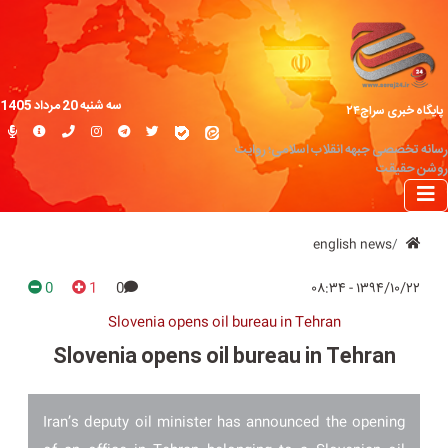
سه شنبه 20 مرداد 1405
پایگاه خبری سراج۲۴
رسانه تخصصی جبهه انقلاب اسلامی؛ روایت
روشن حقیقت
english news
0
1
0
۱۳۹۴/۱۰/۲۲ - ۰۸:۳۴
Slovenia opens oil bureau in Tehran
Slovenia opens oil bureau in Tehran
Iran’s deputy oil minister has announced the opening