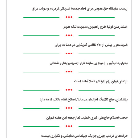
زیست عفیفانه حق عمومی برای آحاد جامعه/ قدردانی از مردم و دولت عراق
•••
انتشار متن اولیۀ طرح راهبردی مدیریت تنگه هرمز
•••
ضربه مغزی بیش از ۷۰۰ نظامی آمریکایی در حملات ایران
•••
بحران تاب آوری | موج بی‌سابقه فرار از سرزمین‌های اشغالی
•••
ارتقای توان رزم | ارتش کاملا آماده است
•••
پزشکیان: مبلغ کالابرگ افزایش می‌یابد/ اصلاح نظام بانکی ادامه دارد
•••
حجت‌الاسلام حاج‌علی‌اکبری خطیب نماز جمعه این هفته تهران
•••
حرف‌های ترامپ چیزی جز یک دیپلماسی نمایشی و تکراری نیست