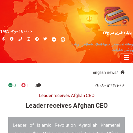
جمعه 16 مرداد 1405
پایگاه خبری سراج۲۴
رسانه تخصصی جبهه انقلاب اسلامی؛ روایت
روشن حقیقت
english news
0
1
0
۱۳۹۴/۱۰/۱۶ - ۰۹:۰۸
Leader receives Afghan CEO
Leader receives Afghan CEO
Leader of Islamic Revolution Ayatollah Khamenei