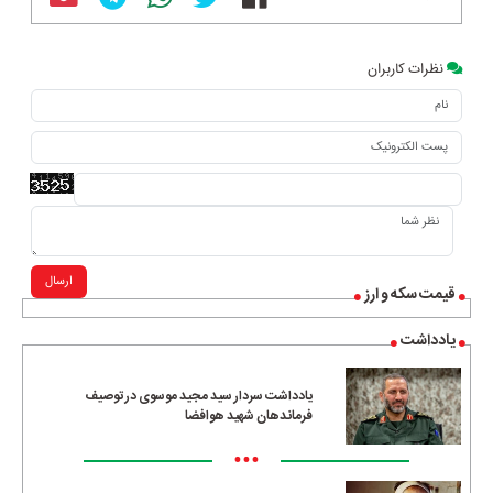
نظرات کاربران
ارسال
قیمت سکه و ارز
یادداشت
یادداشت سردار سید مجید موسوی در توصیف
فرماندهان شهید هوافضا
•••