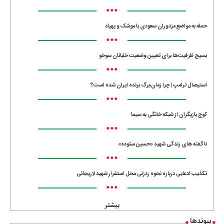
•••
حمله به مواضع مزدوران سعودی با موشک و پهپاد
•••
بسیج ظرفیت‌ها برای تعیین وضعیت خلبانان سوخو
•••
استیصال ترامپ | چرا زمان،برگ برنده ایران شده است؟
•••
کوچ بازیگران از شبکه خانگی به سیما
•••
ناگفته های زندگی شهید «حسین ستوده»
•••
تکذیب ادعایی درباره نحوه ردزنی محل استقرار شهید لاریجانی
•••
بیشتر
پیوندها