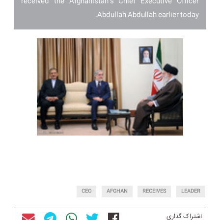
received the Afghanistan’s Chief Executive Officer
Abdullah Abdullah earlier today.
CEO
AFGHAN
RECEIVES
LEADER
اشتراک گذاری