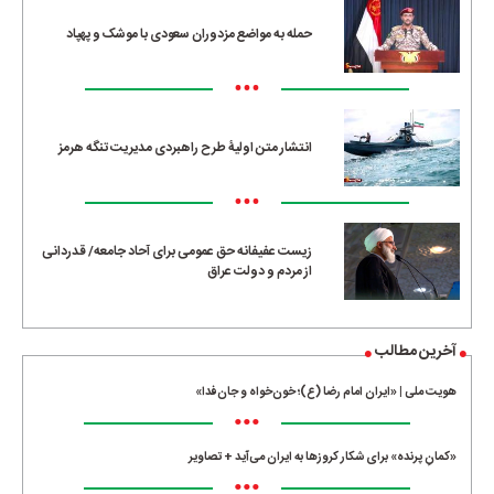
حمله به مواضع مزدوران سعودی با موشک و پهپاد
•••
انتشار متن اولیۀ طرح راهبردی مدیریت تنگه هرمز
•••
زیست عفیفانه حق عمومی برای آحاد جامعه/ قدردانی
از مردم و دولت عراق
آخرین مطالب
هویت ملی | «ایران امام رضا (ع)؛ خون‌خواه و جان‌فدا»
•••
«کمانِ پرنده» برای شکار کروزها به ایران می‌آید + تصاویر
•••