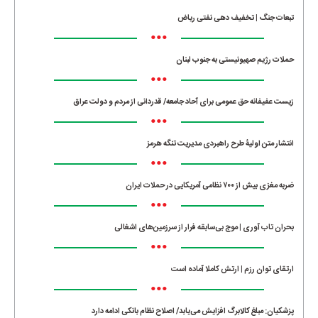
تبعات جنگ | تخفیف دهی نفتی ریاض
•••
حملات رژیم صهیونیستی به جنوب لبنان
•••
زیست عفیفانه حق عمومی برای آحاد جامعه/ قدردانی از مردم و دولت عراق
•••
انتشار متن اولیۀ طرح راهبردی مدیریت تنگه هرمز
•••
ضربه مغزی بیش از ۷۰۰ نظامی آمریکایی در حملات ایران
•••
بحران تاب آوری | موج بی‌سابقه فرار از سرزمین‌های اشغالی
•••
ارتقای توان رزم | ارتش کاملا آماده است
•••
پزشکیان: مبلغ کالابرگ افزایش می‌یابد/ اصلاح نظام بانکی ادامه دارد