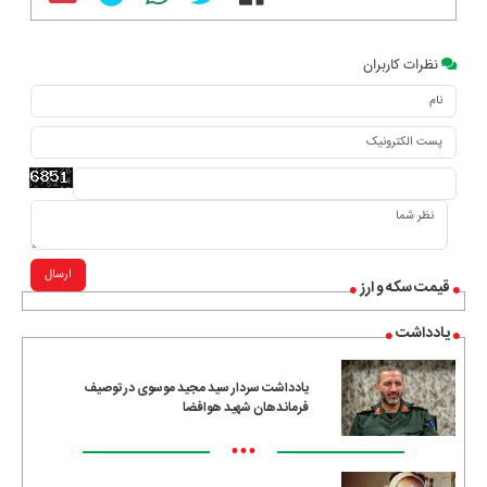
نظرات کاربران
ارسال
قیمت سکه و ارز
یادداشت
یادداشت سردار سید مجید موسوی در توصیف
فرماندهان شهید هوافضا
•••