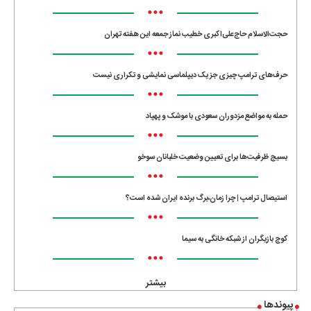
•••
حجت‌الاسلام حاج‌علی‌اکبری خطیب نماز جمعه این هفته تهران
•••
حرف‌های ترامپ چیزی جز یک دیپلماسی نمایشی و تکراری نیست
•••
حمله به مواضع مزدوران سعودی با موشک و پهپاد
•••
بسیج ظرفیت‌ها برای تعیین وضعیت خلبانان سوخو
•••
استیصال ترامپ | چرا زمان،برگ برنده ایران شده است؟
•••
کوچ بازیگران از شبکه خانگی به سیما
•••
بیشتر
پیوندها