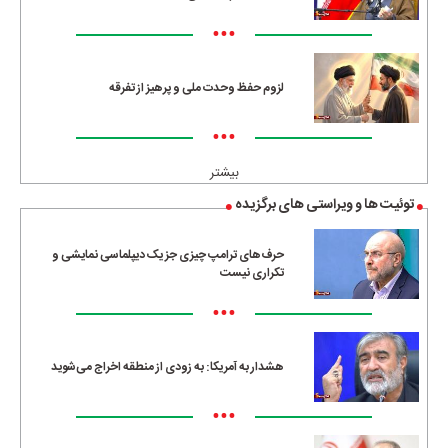
•••
لزوم حفظ وحدت ملی و پرهیز از تفرقه
•••
بیشتر
توئیت ها و ویراستی های برگزیده
حرف‌های ترامپ چیزی جز یک دیپلماسی نمایشی و
تکراری نیست
•••
هشدار به آمریکا: به زودی از منطقه اخراج می‌شوید
•••