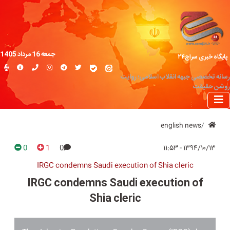
جمعه 16 مرداد 1405
پایگاه خبری سراج۲۴
رسانه تخصصی جبهه انقلاب اسلامی؛ روایت
روشن حقیقت
english news
0
1
0
۱۳۹۴/۱۰/۱۳ - ۱۱:۵۳
IRGC condemns Saudi execution of Shia cleric
IRGC condemns Saudi execution of
Shia cleric