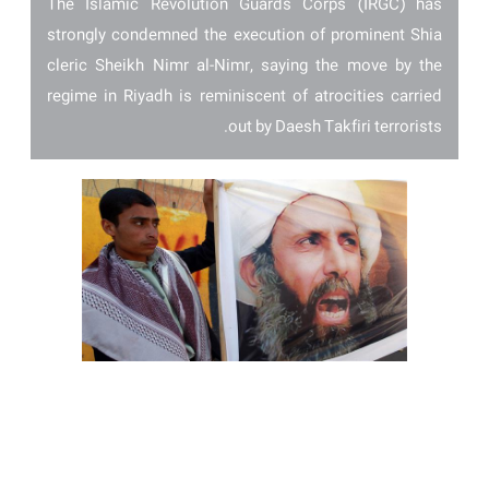
The Islamic Revolution Guards Corps (IRGC) has
strongly condemned the execution of prominent Shia
cleric Sheikh Nimr al-Nimr, saying the move by the
regime in Riyadh is reminiscent of atrocities carried
out by Daesh Takfiri terrorists.