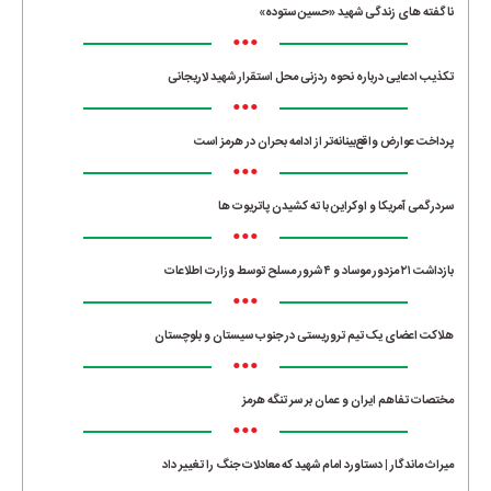
ناگفته های زندگی شهید «حسین ستوده»
•••
تکذیب ادعایی درباره نحوه ردزنی محل استقرار شهید لاریجانی
•••
پرداخت عوارض واقع‌بینانه‌تر از ادامه بحران در هرمز است
•••
سردرگمی آمریکا و اوکراین با ته کشیدن پاتریوت ها
•••
بازداشت ۲۱ مزدور موساد و ۴ شرور مسلح توسط وزارت اطلاعات
•••
هلاکت اعضای یک تیم تروریستی در جنوب سیستان و بلوچستان
•••
مختصات تفاهم ایران و عمان بر سر تنگه هرمز
•••
میراث ماندگار | دستاورد امام شهید که معادلات جنگ را تغییر داد