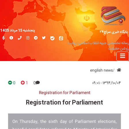
پنجشنبه 15 مرداد 1405
پایگاه خبری سراج۲۴
رسانه تخصصی جبهه انقلاب اسلامی؛ روایت
روشن حقیقت
english news
0
1
0
۱۳۹۴/۱۰/۰۴ - ۰۹:۰۱
Registration for Parliament
Registration for Parliament
On Thursday, the sixth day of Parliament elections,