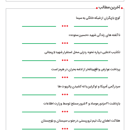
آخرین مطالب
کوچ بازیگران از شبکه خانگی به سیما
•••
ناگفته های زندگی شهید «حسین ستوده»
•••
تکذیب ادعایی درباره نحوه ردزنی محل استقرار شهید لاریجانی
•••
پرداخت عوارض واقع‌بینانه‌تر از ادامه بحران در هرمز است
•••
سردرگمی آمریکا و اوکراین با ته کشیدن پاتریوت ها
•••
بازداشت ۲۱ مزدور موساد و ۴ شرور مسلح توسط وزارت اطلاعات
•••
هلاکت اعضای یک تیم تروریستی در جنوب سیستان و بلوچستان
•••