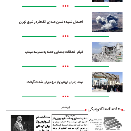
•••
احتمال شنیده‌شدن صدای انفجار در شرق تهران
•••
فیلم | لحظات ابتدایی حمله به مدرسه میناب
•••
تردد زائران اربعین از مرز مهران شدت گرفت
•••
بیشتر
هفته نامه الکترونیکی