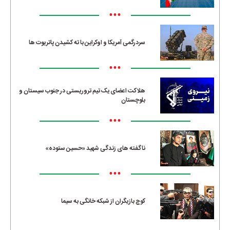
•••
سردرگمی آمریکا و اوکراین با ته کشیدن پاتریوت ها
•••
هلاکت اعضای یک تیم تروریستی در جنوب سیستان و
بلوچستان
•••
ناگفته های زندگی شهید «حسین ستوده»
•••
کوچ بازیگران از شبکه خانگی به سیما