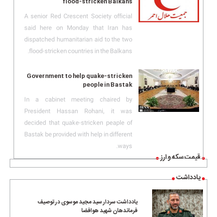
flood-stricken Balkans
A senior Red Crescent Society official
said here on Monday that Iran has
dispatched humanitarian aid to the two
flood-stricken countries in the Balkans.
Government to help quake-stricken
people in Bastak
In a cabinet meeting chaired by
President Hassan Rohani, it was
decided that quake-stricken peaple of
Bastak be provided with help in different
ways.
قیمت سکه و ارز
یادداشت
یادداشت سردار سید مجید موسوی در توصیف
فرماندهان شهید هوافضا