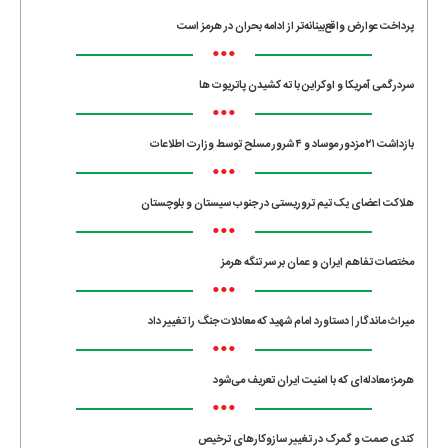
پرداخت عوارض واقع‌بینانه‌تر از ادامه بحران در هرمز است
•••
سردرگمی آمریکا و اوکراین با ته کشیدن پاتریوت ها
•••
بازداشت ۲۱ مزدور موساد و ۴ شرور مسلح توسط وزارت اطلاعات
•••
هلاکت اعضای یک تیم تروریستی در جنوب سیستان و بلوچستان
•••
مختصات تفاهم ایران و عمان بر سر تنگه هرمز
•••
میراث ماندگار | دستاورد امام شهید که معادلات جنگ را تغییر داد
•••
هرمز؛ معادله‌ای که با امنیت ایران تعریف می‌شود
•••
کندی صمت و گمرک در تغییر سازوکارهای ترخیص