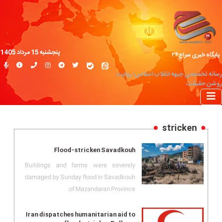
پنجشنبه 15 مرداد 1405
پایگاه خبری سراج۲۴
رسانه تخصصی جبهه انقلاب اسلامی؛ روایت
روشن حقیقت
stricken
Flood-stricken Savadkouh
Buildings and farms were severely
damaged by Sunday flood in Savadkouh
of Mazandaran Province.
Iran dispatches humanitarian aid to