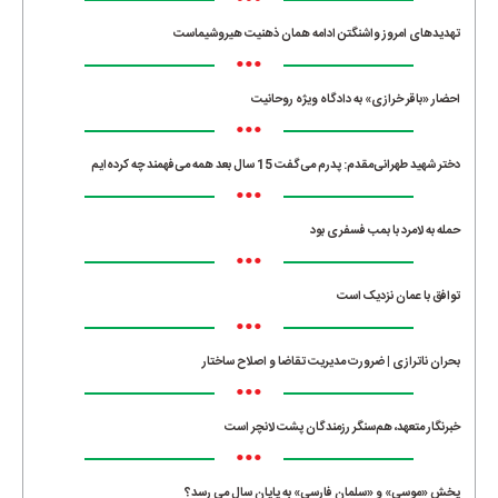
•••
تهدیدهای امروز واشنگتن ادامه همان ذهنیت هیروشیماست
•••
احضار «باقر خرازی» به دادگاه ویژه روحانیت
•••
دختر شهید طهرانی‌مقدم: پدرم می‌گفت 15 سال بعد همه می‌فهمند چه کرده‌ایم
•••
حمله به لامرد با بمب فسفری بود
•••
توافق با عمان نزدیک است
•••
بحران ناترازی | ضرورت مدیریت تقاضا و اصلاح ساختار
•••
خبرنگار متعهد، هم‌سنگر رزمندگان پشت لانچر است
•••
پخش «موسی» و «سلمان فارسی» به پایان سال می رسد؟