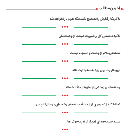
آخرین مطالب
تا آمریکا رفتارش را تصحیح نکند، تنگه هرمز باز نخواهد شد
•••
تاکید دادستان کل بر ضرورت صیانت از وحدت ملی
•••
مصلحتی بالاتر از وحدت و انسجام نیست
•••
نیروهای خارجی باید منطقه را ترک کنند
•••
رسانه‌ها امروز بخشی از سازوکار جنگ هستند
•••
تماشا کنید | تصاویری از آیت الله سیدمجتبی خامنه‌ای در حال تدریس
•••
ببینید|حیرت صدای آمریکا از قدرت حوثی‌ها