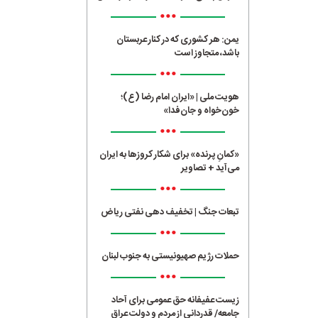
•••
یمن: هر کشوری که در کنار عربستان
باشد، متجاوز است
•••
هویت ملی | «ایران امام رضا (ع)؛
خون‌خواه و جان‌فدا»
•••
«کمانِ پرنده» برای شکار کروزها به ایران
می‌آید + تصاویر
•••
تبعات جنگ | تخفیف دهی نفتی ریاض
•••
حملات رژیم صهیونیستی به جنوب لبنان
•••
زیست عفیفانه حق عمومی برای آحاد
جامعه/ قدردانی از مردم و دولت عراق