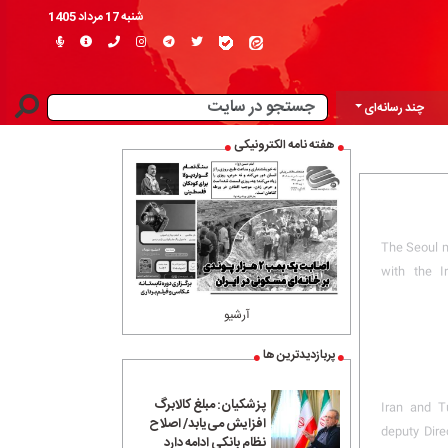
شنبه 17 مرداد 1405
چند رسانه‌ای
هفته نامه الکترونیکی
The Seoul m
with the I
آرشیو
پربازدیدترین ها
پزشکیان: مبلغ کالابرگ
Iran and T
افزایش می‌یابد/ اصلاح
deputy Dire
نظام بانکی ادامه دارد