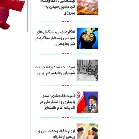
ایستادگی/ «مقاومت»
تنها مسیرِ رسیدن به
پیروزی
•••
افکار عمومی، سیگنال‌های
سیاسی و منطق مذاکره در
شرایط بحران
•••
سردشت؛ سند زنده جنایت
شیمیایی علیه مردم ایران
•••
امنیت اقتصادی؛ ستون
پایداری و اقتدار ملی در
اندیشه امام خامنه‌ای
•••
لزوم حفظ وحدت ملی و
پرهیز از تفرقه