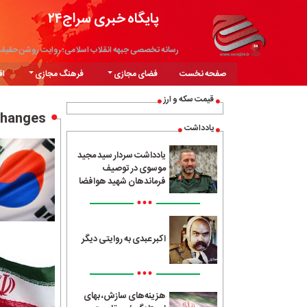
پایگاه خبری سراج۲۴
رسانه تخصصی جبهه انقلاب اسلامی؛ روایت روشن حقیق
صفحه نخست
فضای مجازی
فرهنگ مجازی
اق
قیمت سکه و ارز
changes
یادداشت
یادداشت سردار سید مجید
موسوی در توصیف
فرماندهان شهید هوافضا
•••
اکبر عبدی به روایتی دیگر
•••
هزینه‌های سازش، بهای