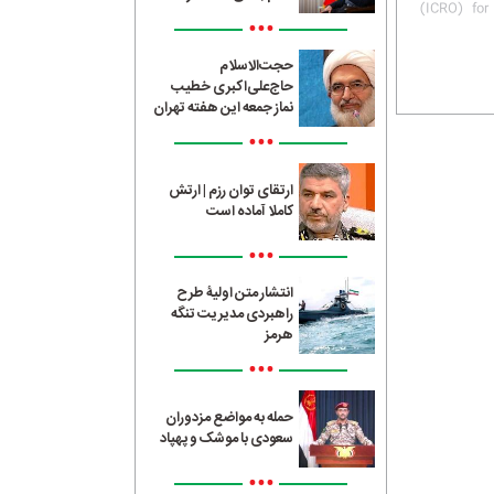
(ICRO) for
•••
حجت‌الاسلام
حاج‌علی‌اکبری خطیب
نماز جمعه این هفته تهران
•••
ارتقای توان رزم | ارتش
کاملا آماده است
•••
انتشار متن اولیۀ طرح
راهبردی مدیریت تنگه
هرمز
•••
حمله به مواضع مزدوران
سعودی با موشک و پهپاد
•••