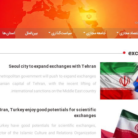
ت
تصاد مجازی
جامعه مجازی
سیاست‌گذاری
بین‌الملل
استان‌ها
ex
Seoul city to expand exchanges with Tehran
etropolitan government will push to expand exchanges
ranian capital of Tehran, with the recent lifting of
international sanctions on the Middle East country.
Iran, Turkey enjoy good potentials for scientific
exchanges
urkey have good potentials for scientific exchanges,
ctor of the Islamic Culture and Relations Organization