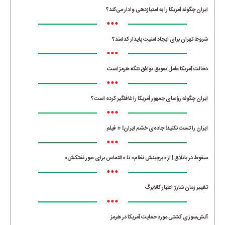
ایران چگونه آمریکا را به امتیازدهی وادار می‌کند؟
•••
شروط تهران برای ایجاد امنیت پایدار کدامند؟
•••
دخالت آمریکا عامل تعویق توافق تنگه هرمز است
•••
ایران چگونه رؤسای جمهور آمریکا را غافلگیر کرده است؟
•••
ایران را تست نکنید! جاده‌ی خشم ایران! + فیلم
•••
سقوط در باتلاق | از «برچینش نظام» تا «التماس برای عبور نفتکش»
•••
تغییر زمان شارژ اعتبار کالابرگ
•••
آتش‌سوزی کشتی مورد حمایت آمریکا در هرمز