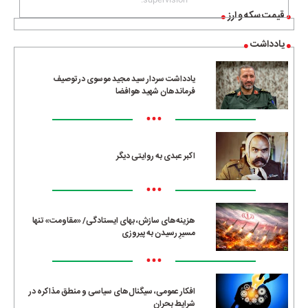
قیمت سکه و ارز
یادداشت
یادداشت سردار سید مجید موسوی در توصیف
فرماندهان شهید هوافضا
•••
اکبر عبدی به روایتی دیگر
•••
هزینه‌های سازش، بهای ایستادگی/ «مقاومت» تنها
مسیرِ رسیدن به پیروزی
•••
افکار عمومی، سیگنال‌های سیاسی و منطق مذاکره در
شرایط بحران