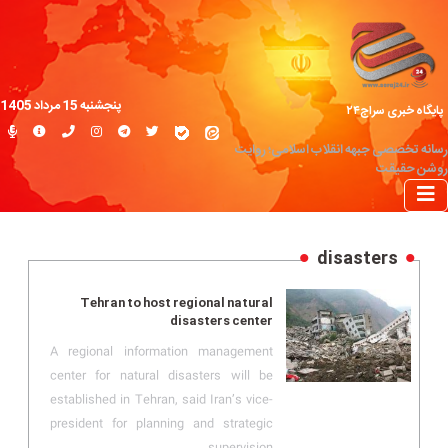
پنجشنبه 15 مرداد 1405
پایگاه خبری سراج۲۴
رسانه تخصصی جبهه انقلاب اسلامی؛ روایت
روشن حقیقت
disasters
Tehran to host regional natural
disasters center
A regional information management
center for natural disasters will be
established in Tehran, said Iran’s vice-
president for planning and strategic
supervision.