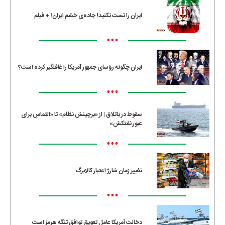
ایران را تست نکنید! جاده‌ی خشم ایران! + فیلم
•••
ایران چگونه رؤسای جمهور آمریکا را غافلگیر کرده است؟
•••
سقوط در باتلاق | از «برچینش نظام» تا «التماس برای
عبور نفتکش»
•••
تغییر زمان شارژ اعتبار کالابرگ
•••
دخالت آمریکا عامل تعویق توافق تنگه هرمز است