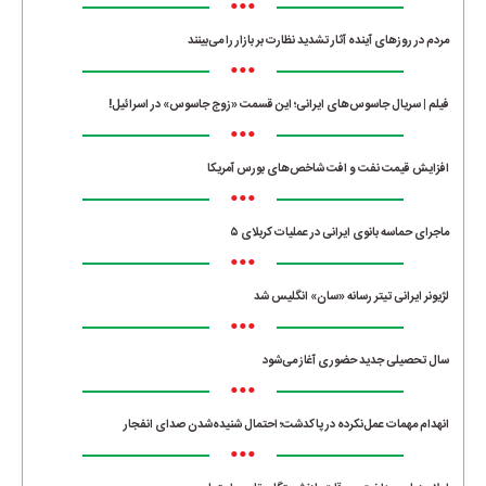
•••
مردم در روزهای آینده آثار تشدید نظارت بر بازار را می‌بینند
•••
فیلم | سریال جاسوس‌های ایرانی؛ این قسمت «زوج جاسوس» در اسرائیل!
•••
افزایش قیمت نفت و افت شاخص‌های بورس آمریکا
•••
ماجرای حماسه‌ بانوی ایرانی در عملیات کربلای ۵
•••
لژیونر ایرانی تیتر رسانه «سان» انگلیس شد
•••
سال تحصیلی جدید حضوری آغاز می‌شود
•••
انهدام مهمات عمل‌نکرده در پاکدشت؛ احتمال شنیده‌شدن صدای انفجار
•••