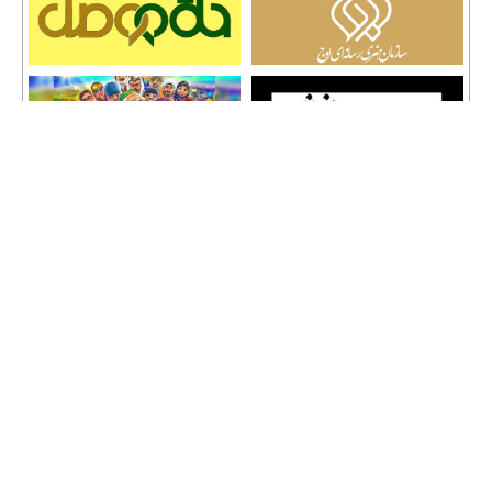
تمامی حقوق نشر مطالب و حق کپی رایت برای وب سایت سراج 24 محفوظ است و هرگونه
کپی برداری پیگرد قانونی دارد.
info [@] seraj24.ir