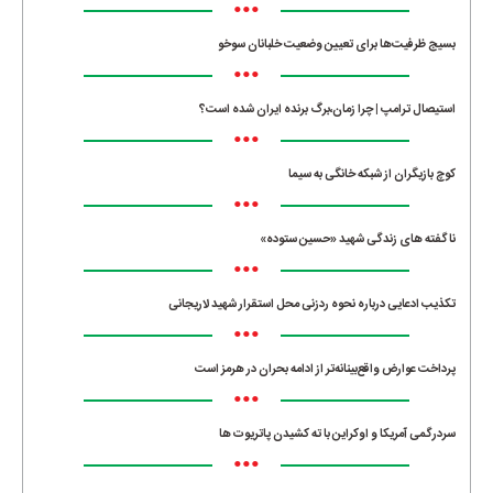
•••
بسیج ظرفیت‌ها برای تعیین وضعیت خلبانان سوخو
•••
استیصال ترامپ | چرا زمان،برگ برنده ایران شده است؟
•••
کوچ بازیگران از شبکه خانگی به سیما
•••
ناگفته های زندگی شهید «حسین ستوده»
•••
تکذیب ادعایی درباره نحوه ردزنی محل استقرار شهید لاریجانی
•••
پرداخت عوارض واقع‌بینانه‌تر از ادامه بحران در هرمز است
•••
سردرگمی آمریکا و اوکراین با ته کشیدن پاتریوت ها
•••