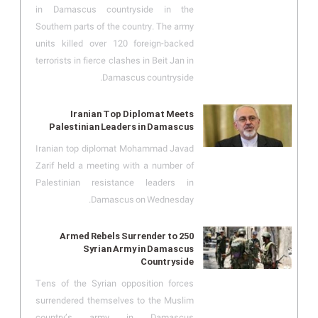
in Damascus countryside in the
Southern parts of the country. The army
units killed over 120 foreign-backed
terrorists in fierce clashes in Beit Jan in
Damascus countryside.
Iranian Top Diplomat Meets
Palestinian Leaders in Damascus
Iranian top diplomat Mohammad Javad
Zarif held a meeting with a number of
Palestinian resistance leaders in
Damascus on Wednesday.
250 Armed Rebels Surrender to
Syrian Army in Damascus
Countryside
Tens of the Syrian opposition forces
surrendered themselves to the Muslim
country’s army in Damascus