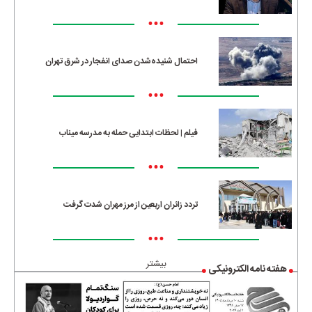
•••
احتمال شنیده‌شدن صدای انفجار در شرق تهران
•••
فیلم | لحظات ابتدایی حمله به مدرسه میناب
•••
تردد زائران اربعین از مرز مهران شدت گرفت
•••
بیشتر
هفته نامه الکترونیکی