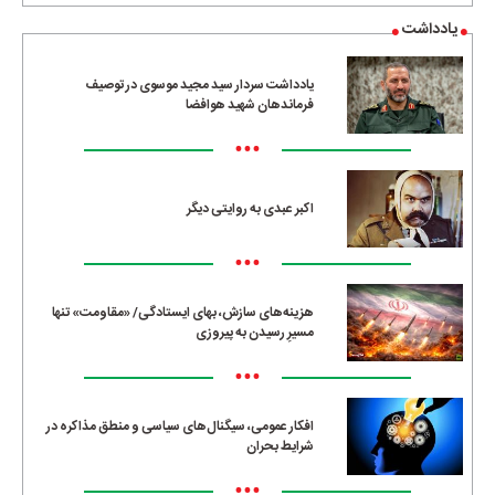
یادداشت
یادداشت سردار سید مجید موسوی در توصیف
فرماندهان شهید هوافضا
•••
اکبر عبدی به روایتی دیگر
•••
هزینه‌های سازش، بهای ایستادگی/ «مقاومت» تنها
مسیرِ رسیدن به پیروزی
•••
افکار عمومی، سیگنال‌های سیاسی و منطق مذاکره در
شرایط بحران
•••