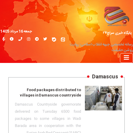
جمعه 16 مرداد 1405
پایگاه خبری سراج۲۴
رسانه تخصصی جبهه انقلاب اسلامی؛ روایت
روشن حقیقت
Damascus
Food packages distributed to
villages in Damascus countryside
Damascus Countryside governorate
delivered on Tuesday 6500 food
packages to some villages in Wadi
Barada area in cooperation with the
Syrian Arab Red Crescent (SARC).