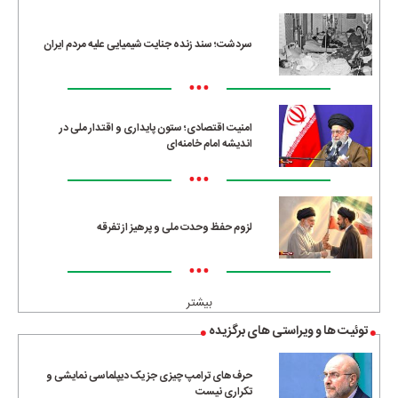
سردشت؛ سند زنده جنایت شیمیایی علیه مردم ایران
•••
امنیت اقتصادی؛ ستون پایداری و اقتدار ملی در
اندیشه امام خامنه‌ای
•••
لزوم حفظ وحدت ملی و پرهیز از تفرقه
•••
بیشتر
توئیت ها و ویراستی های برگزیده
حرف‌های ترامپ چیزی جز یک دیپلماسی نمایشی و
تکراری نیست