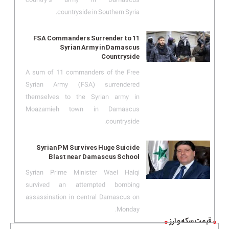
countryside in Southern Syria.
11 FSA Commanders Surrender to
Syrian Army in Damascus
Countryside
A sum of 11 commanders of the Free
Syrian Army (FSA) surrendered
themselves to the Syrian army in
Moazamieh town in Damascus
countryside.
Syrian PM Survives Huge Suicide
Blast near Damascus School
Syrian Prime Minister Wael Halqi
survived an attempted bombing
assassination in central Damascus on
Monday.
قیمت سکه و ارز