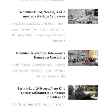
A civilian killed, three injured in
mortar attack on Damascus
A civilian was killed and three others
were injured in mortar attack on
Saturday on Bab Touma neighborhood in
Damascus.
Presidential election tide sweeps
Damascus University
Mehr News correspondent reports
presidential election tide sweeps
Damascus University.
Syria in Last 24 Hours: Army Kills
Tens of Militants in Damascus
Countryside
The Syrian army killed tens of militants