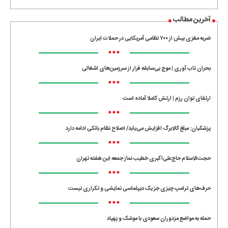
آخرین مطالب
ضربه مغزی بیش از ۷۰۰ نظامی آمریکایی در حملات ایران
•••
بحران تاب آوری | موج بی‌سابقه فرار از سرزمین‌های اشغالی
•••
ارتقای توان رزم | ارتش کاملا آماده است
•••
پزشکیان: مبلغ کالابرگ افزایش می‌یابد/ اصلاح نظام بانکی ادامه دارد
•••
حجت‌الاسلام حاج‌علی‌اکبری خطیب نماز جمعه این هفته تهران
•••
حرف‌های ترامپ چیزی جز یک دیپلماسی نمایشی و تکراری نیست
•••
حمله به مواضع مزدوران سعودی با موشک و پهپاد