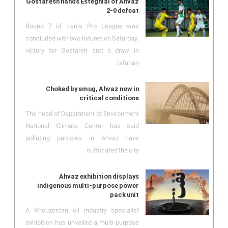
Gostaresh hands Esteghlal of Ahvaz
2-0 defeat
Round 7 of Iran’s Pro League was
concluded with two fixtures on Saturday;
victory for Gostareh and a draw in
Isfahan.
Choked by smug, Ahvaz now in
critical conditions
The head of Department of Environment
National Climate Center has said
polluting particles in Ahvaz have
suffocated the city.
Ahvaz exhibition displays
indigenous multi-purpose power
pack unit
A Khouzestan oil industry specialist
exhibition has unveiled a multi-purpose