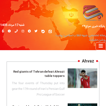
شنبه 17 مرداد 1405
پایگاه خبری سراج۲۴
رسانه تخصصی جبهه انقلاب اسلامی؛ روایت
روشن حقیقت
Ahvaz
Red giants of Tehran defeat Ahvazi
table toppers
The four events of Thursday put into
gear the 17th round of Iran’s Persian Gulf
Pro League of Soccer.