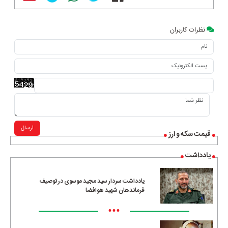
نظرات کاربران
ارسال
قیمت سکه و ارز
یادداشت
یادداشت سردار سید مجید موسوی در توصیف
فرماندهان شهید هوافضا
•••