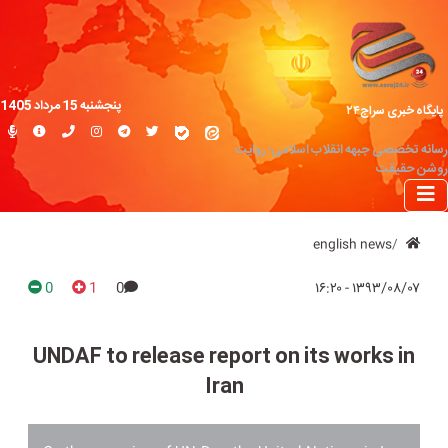
پنجشنبه 15 مرداد 1405
پایگاه خبری سراج۲۴
رسانه تخصصی جبهه انقلاب اسلامی؛ روایت
روشن حقیقت
english news
0
1
0
۱۳۹۳/۰۸/۰۷ - ۱۶:۲۰
UNDAF to release report on its works in
Iran