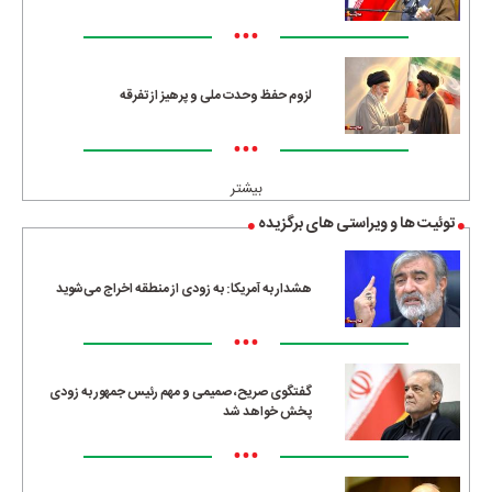
•••
لزوم حفظ وحدت ملی و پرهیز از تفرقه
•••
بیشتر
توئیت ها و ویراستی های برگزیده
هشدار به آمریکا: به زودی از منطقه اخراج می‌شوید
•••
گفتگوی صریح، صمیمی و مهم رئیس جمهور به زودی
پخش خواهد شد
•••