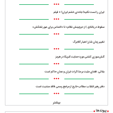
•••
ایران را تست نکنید! جاده‌ی خشم ایران! + فیلم
•••
سقوط در باتلاق | از «برچینش نظام» تا «التماس برای عبور نفتکش»
•••
تغییر زمان شارژ اعتبار کالابرگ
•••
آتش‌سوزی کشتی مورد حمایت آمریکا در هرمز
•••
بقائی: فضای مثبت بر مذاکرات ایران و عمان حاکم است
•••
دفتر رهبر انقلاب: مطالب خارج از مراجع رسمی فاقد سندیت است
•••
بیشتر
پیوندها