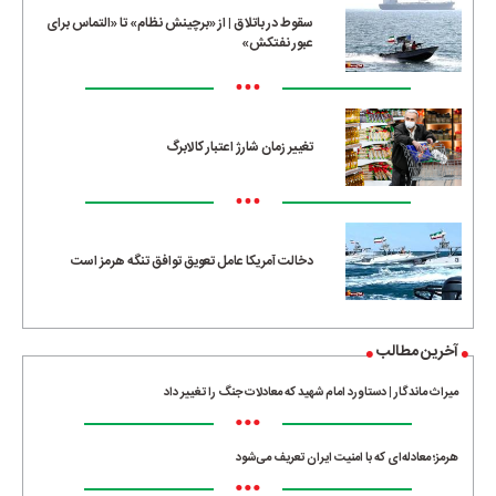
سقوط در باتلاق | از «برچینش نظام» تا «التماس برای
عبور نفتکش»
•••
تغییر زمان شارژ اعتبار کالابرگ
•••
دخالت آمریکا عامل تعویق توافق تنگه هرمز است
آخرین مطالب
میراث ماندگار | دستاورد امام شهید که معادلات جنگ را تغییر داد
•••
هرمز؛ معادله‌ای که با امنیت ایران تعریف می‌شود
•••