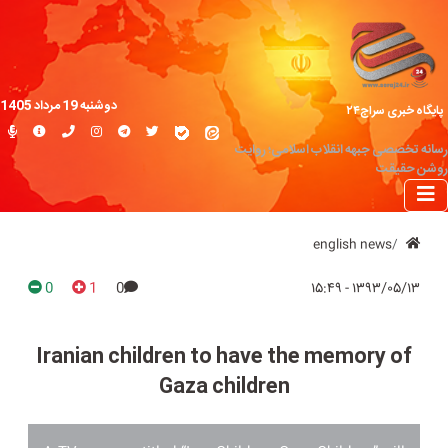
دوشنبه 19 مرداد 1405
پایگاه خبری سراج۲۴
رسانه تخصصی جبهه انقلاب اسلامی؛ روایت
روشن حقیقت
english news
0
1
0
۱۳۹۳/۰۵/۱۳ - ۱۵:۴۹
Iranian children to have the memory of
Gaza children