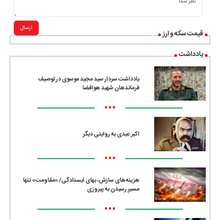
ارسال
قیمت سکه و ارز
یادداشت
یادداشت سردار سید مجید موسوی در توصیف
فرماندهان شهید هوافضا
•••
اکبر عبدی به روایتی دیگر
•••
هزینه‌های سازش، بهای ایستادگی/ «مقاومت» تنها
مسیرِ رسیدن به پیروزی
•••