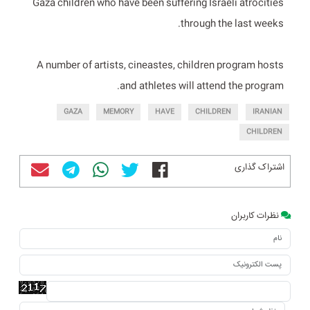
Gaza children who have been suffering Israeli atrocities
through the last weeks.
A number of artists, cineastes, children program hosts
and athletes will attend the program.
GAZA
MEMORY
HAVE
CHILDREN
IRANIAN
CHILDREN
اشتراک گذاری
نظرات کاربران