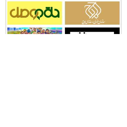
تمامی حقوق نشر مطالب و حق کپی رایت برای وب سایت سراج 24 محفوظ است و هرگونه
کپی برداری پیگرد قانونی دارد.
info [@] seraj24.ir