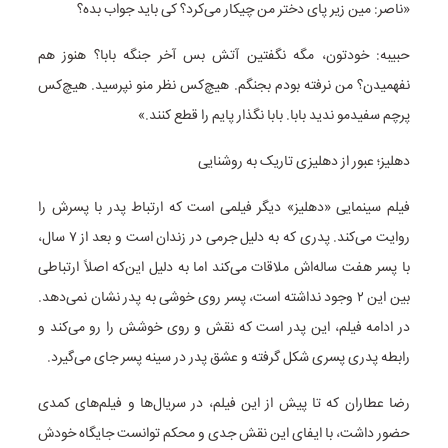
«ناصر: مین زیر پای دختر من چیکار می‌کرد؟ کی باید جواب بده؟
حبیبه: خودتون، مگه نگفتین آتش بس آخر جنگه بابا؟ هنوز هم
نفهمیدن؟ من نرفته بودم بجنگم. هیچ‌کس نظر منو نپرسید. هیچ‌کس
پرچم سفیدمو ندید بابا. بابا نگذار پایم را قطع کنند.»
دهلیز؛ عبور از دهلیزی تاریک به روشنایی
فیلم سینمایی «دهلیز» دیگر فیلمی است که ارتباط پدر با پسرش را
روایت می‌کند. پدری که به دلیل جرمی در زندان است و بعد از ۷ سال،
با پسر هفت ساله‌اش ملاقات می‌کند اما به دلیل این‌که اصلاً ارتباطی
بین این ۲ وجود نداشته است، پسر روی خوشی به پدر نشان نمی‌دهد.
در ادامه فیلم، این پدر است که نقش و روی خوشش را رو می‌کند و
رابطه پدری پسری شکل گرفته و عشق پدر در سینه پسر جای می‌گیرد.
رضا عطاران که تا پیش از این فیلم، در سریال‌ها و فیلم‌های کمدی
حضور داشت، با ایفای این نقش جدی و محکم توانست جایگاه خودش