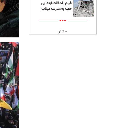
فیلم | لحظات ابتدایی
حمله به مدرسه میناب
•••
بیشتر