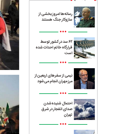
رسانه‌ها امروز بخشی از
سازوکار جنگ هستند
•••
۶۲ سد در کشور توسط
قرارگاه خاتم احداث شده
است
•••
نیمی از سفرهای اربعین از
مرز مهران انجام می‌شود
•••
احتمال شنیده‌شدن
صدای انفجار در شرق
تهران
•••