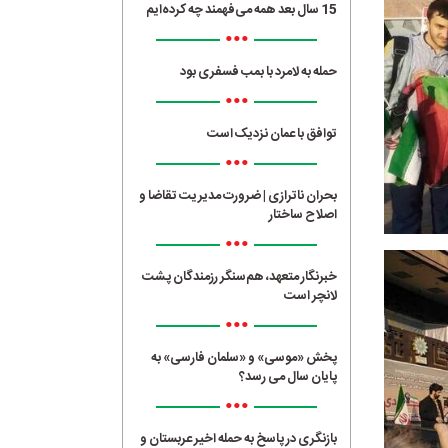
15 سال بعد همه می‌فهمند چه کرده‌ایم
•••
حمله به لامرد با بمب فسفری بود
•••
توافق با عمان نزدیک است
•••
بحران ناترازی | ضرورت مدیریت تقاضا و
اصلاح ساختار
•••
خبرنگار متعهد، هم‌سنگر رزمندگان پشت
لانچر است
•••
پخش «موسی» و «سلمان فارسی» به
پایان سال می رسد؟
•••
بازنگری در پاسخ به حمله اخیر عربستان و