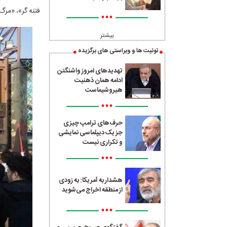
فتنه گر»، «مرگ 
•••
بیشتر
توئیت ها و ویراستی های برگزیده
تهدیدهای امروز واشنگتن
ادامه همان ذهنیت
هیروشیماست
•••
حرف‌های ترامپ چیزی
جز یک دیپلماسی نمایشی
و تکراری نیست
•••
هشدار به آمریکا: به زودی
از منطقه اخراج می‌شوید
•••