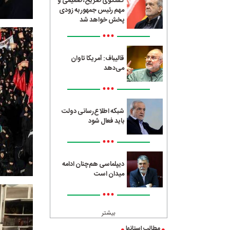
گفتگوی صریح، صمیمی و
مهم رئیس جمهور به زودی
پخش خواهد شد
•••
قالیباف: آمریکا تاوان
می‌دهد
•••
شبکه اطلاع‌رسانی دولت
باید فعال شود
•••
دیپلماسی هم‌چنان ادامه
میدان است
•••
بیشتر
مطالب استانها