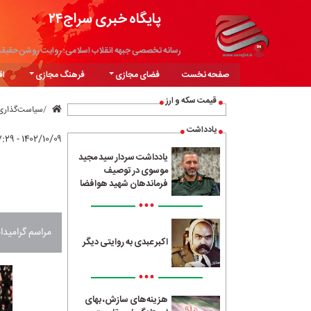
پایگاه خبری سراج۲۴
رسانه تخصصی جبهه انقلاب اسلامی؛ روایت روشن حقیق
صفحه نخست
فضای مجازی
فرهنگ مجازی
اق
قیمت سکه و ارز
سیاست‌گذاری
یادداشت
۱۴۰۲/۱۰/۰۹ - ۱۷:۲۹
یادداشت سردار سید مجید
موسوی در توصیف
فرماندهان شهید هوافضا
•••
مراسم گرامیداشت سالروز حماسه ۹ د
اکبر عبدی به روایتی دیگر
•••
هزینه‌های سازش، بهای