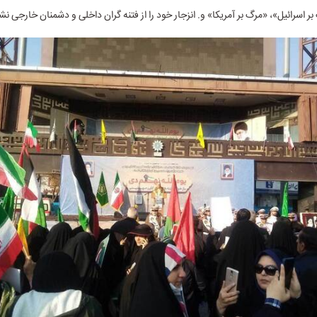
بر اسرائیل»، «مرگ بر آمریکا» و. انزجار خود را از فتنه گران داخلی و دشمنان خارجی نش