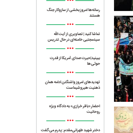
•••
رسانه‌ها امروز بخشی از سازوکار جنگ
هستند
•••
تماشا کنید | تصاویری از آیت الله
سیدمجتبی خامنه‌ای در حال تدریس
•••
ببینید|حیرت صدای آمریکا از قدرت
حوثی‌ها
•••
تهدیدهای امروز واشنگتن ادامه همان
ذهنیت هیروشیماست
•••
احضار «باقر خرازی» به دادگاه ویژه
روحانیت
•••
دختر شهید طهرانی‌مقدم: پدرم می‌گفت