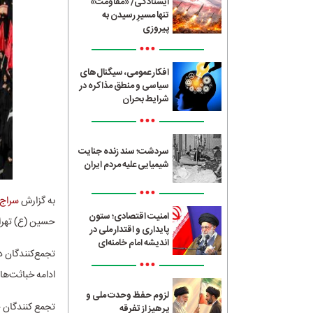
ایستادگی/ «مقاومت»
تنها مسیرِ رسیدن به
پیروزی
•••
افکار عمومی، سیگنال‌های
سیاسی و منطق مذاکره در
شرایط بحران
•••
سردشت؛ سند زنده جنایت
شیمیایی علیه مردم ایران
•••
به گزارش
سراج24
امنیت اقتصادی؛ ستون
حسین (ع) تهران
پایداری و اقتدار ملی در
اندیشه امام خامنه‌ای
•••
ادامه خباثت‌ها 
لزوم حفظ وحدت ملی و
تجمع کنندگان ح
پرهیز از تفرقه