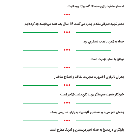
احضار «باقر خرازی» به دادگاه ویژه روحانیت
•••
دختر شهید طهرانی‌مقدم: پدرم می‌گفت 15 سال بعد همه می‌فهمند چه کرده‌ایم
•••
حمله به لامرد با بمب فسفری بود
•••
توافق با عمان نزدیک است
•••
بحران ناترازی | ضرورت مدیریت تقاضا و اصلاح ساختار
•••
خبرنگار متعهد، هم‌سنگر رزمندگان پشت لانچر است
•••
پخش «موسی» و «سلمان فارسی» به پایان سال می رسد؟
•••
بازنگری در پاسخ به حمله اخیر عربستان و آمریکا مطرح است