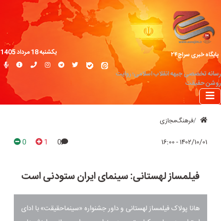
یکشنبه 18 مرداد 1405
پایگاه خبری سراج۲۴
رسانه تخصصی جبهه انقلاب اسلامی؛ روایت
روشن حقیقت
فرهنگ‌مجازی
0
1
0
۱۴۰۲/۱۰/۰۱ - ۱۶:۰۰
فیلمساز لهستانی: سینمای ایران ستودنی است
هانا پولاک فیلمساز لهستانی و داور جشنواره «سینماحقیقت» با ادای