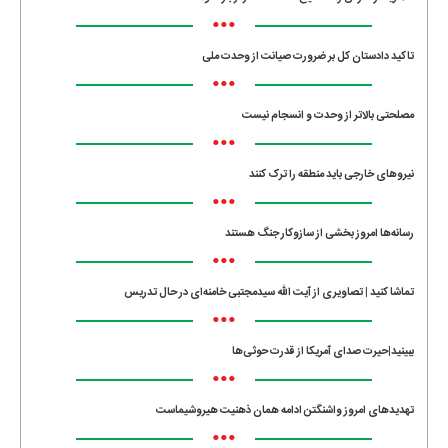
•••
تاکید دادستان کل بر ضرورت صیانت از وحدت ملی
•••
مصلحتی بالاتر از وحدت و انسجام نیست
•••
نیروهای خارجی باید منطقه را ترک کنند
•••
رسانه‌ها امروز بخشی از سازوکار جنگ هستند
•••
تماشا کنید | تصاویری از آیت الله سیدمجتبی خامنه‌ای در حال تدریس
•••
ببینید|حیرت صدای آمریکا از قدرت حوثی‌ها
•••
تهدیدهای امروز واشنگتن ادامه همان ذهنیت هیروشیماست
•••