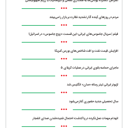
اعتراض گسترده یونانی‌ها به همکاری نظامی و دیپلماتیک با رژیم صهیونیستی
•••
مردم در روزهای آینده آثار تشدید نظارت بر بازار را می‌بینند
•••
فیلم | سریال جاسوس‌های ایرانی؛ این قسمت «زوج جاسوس» در اسرائیل!
•••
افزایش قیمت نفت و افت شاخص‌های بورس آمریکا
•••
ماجرای حماسه‌ بانوی ایرانی در عملیات کربلای ۵
•••
لژیونر ایرانی تیتر رسانه «سان» انگلیس شد
•••
سال تحصیلی جدید حضوری آغاز می‌شود
•••
انهدام مهمات عمل‌نکرده در پاکدشت؛ احتمال شنیده‌شدن صدای انفجار
•••