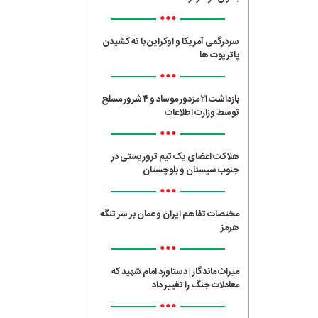
•••
سردرگمی آمریکا و اوکراین با ته کشیدن
پاتریوت ها
•••
بازداشت ۲۱ مزدور موساد و ۴ شرور مسلح
توسط وزارت اطلاعات
•••
هلاکت اعضای یک تیم تروریستی در
جنوب سیستان و بلوچستان
•••
مختصات تفاهم ایران و عمان بر سر تنگه
هرمز
•••
میراث ماندگار | دستاورد امام شهید که
معادلات جنگ را تغییر داد
•••