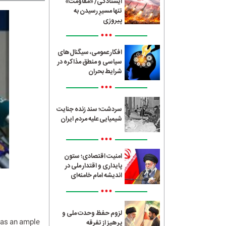
ایستادگی/ «مقاومت»
تنها مسیرِ رسیدن به
پیروزی
•••
افکار عمومی، سیگنال‌های
سیاسی و منطق مذاکره در
شرایط بحران
•••
سردشت؛ سند زنده جنایت
شیمیایی علیه مردم ایران
•••
امنیت اقتصادی؛ ستون
پایداری و اقتدار ملی در
اندیشه امام خامنه‌ای
•••
لزوم حفظ وحدت ملی و
has an ample
پرهیز از تفرقه