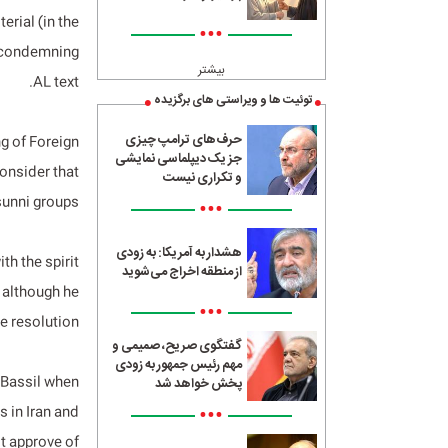
erial (in the
•••
a condemning
بیشتر
AL text.
توئیت ها و ویراستی های برگزیده
حرف‌های ترامپ چیزی
ng of Foreign
جز یک دیپلماسی نمایشی
consider that
و تکراری نیست
sunni groups.
•••
هشدار به آمریکا: به زودی
th the spirit
از منطقه اخراج می‌شوید
, although he
•••
e resolution.
گفتگوی صریح، صمیمی و
مهم رئیس جمهور به زودی
d Bassil when
پخش خواهد شد
•••
 in Iran and
ot approve of