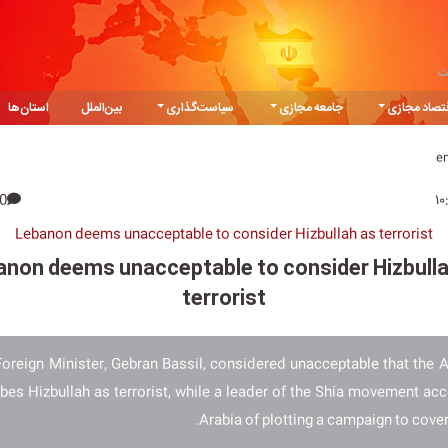
ت
تصاد مجازی
جامعه مجازی
سیاست‌گذاری
بین‌الملل
استان‌ها
e
0
Lebanon deems unacceptable to consider Hizbullah as terrorist
anon deems unacceptable to consider Hizbulla
terrorist
oreign Minister, Gebran Bassil, considered unacceptable that the 
ibes Hizbullah as terrorist, while a leader of the Shia movement ac
Arabia of plotting a campaign to cover i