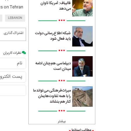
قالیباف: آمریکا تاوان
cs on Tehran.
می‌دهد
LEBANON
•••
اشتراک گذاری
شبکه اطلاع‌رسانی دولت
باید فعال شود
•••
نظرات کاربران
دیپلماسی هم‌چنان ادامه
میدان است
•••
میراث‌فرهنگی می‌تواند ما
را با همه تفاوت‌هایمان
کنار هم بنشاند
•••
بیشتر
مطالب استانها