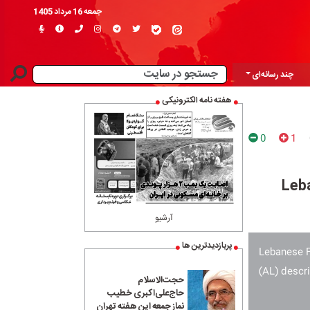
جمعه 16 مرداد 1405
چند رسانه‌ای
هفته نامه الکترونیکی
0
1
Leb
آرشیو
پربازدیدترین ها
Lebanese F
(AL) descr
حجت‌الاسلام
حاج‌علی‌اکبری خطیب
نماز جمعه این هفته تهران