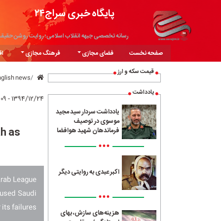
پایگاه خبری سراج۲۴
رسانه تخصصی جبهه انقلاب اسلامی؛ روایت روشن حقیق
صفحه نخست
فضای مجازی
فرهنگ مجازی
اق
قیمت سکه و ارز
nglish news
یادداشت
۱۳۹۴/۱۲/۲۴ - ۱۰:۰۹
یادداشت سردار سید مجید
موسوی در توصیف
h as
فرماندهان شهید هوافضا
•••
اکبر عبدی به روایتی دیگر
Arab League
cused Saudi
•••
ts failures.
هزینه‌های سازش، بهای