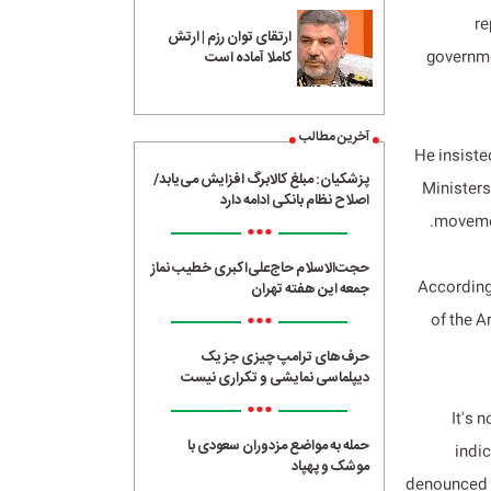
re
ارتقای توان رزم | ارتش
governme
کاملا آماده است
آخرین مطالب
He insiste
پزشکیان: مبلغ کالابرگ افزایش می‌یابد/
Ministers
اصلاح نظام بانکی ادامه دارد
movement
•••
حجت‌الاسلام حاج‌علی‌اکبری خطیب نماز
According 
جمعه این هفته تهران
•••
of the A
حرف‌های ترامپ چیزی جز یک
دیپلماسی نمایشی و تکراری نیست
•••
It's 
حمله به مواضع مزدوران سعودی با
indi
موشک و پهپاد
denounced an