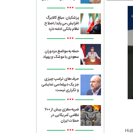
•••
پزشکیان: مبلغ کالابرگ
افزایش می‌یابد/ اصلاح
نظام بانکی ادامه دارد
•••
حمله به مواضع مزدوران
سعودی با موشک و پهپاد
•••
حرف‌های ترامپ چیزی
جز یک دیپلماسی نمایشی
و تکراری نیست
•••
ضربه مغزی بیش از ۷۰۰
نظامی آمریکایی در
حملات ایران
•••
Hizb