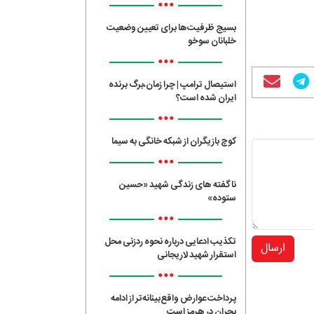
•••
بسیج ظرفیت‌ها برای تعیین وضعیت
خلبانان سوخو
•••
استیصال ترامپ | چرا زمان،برگ برنده
ایران شده است؟
•••
کوچ بازیگران از شبکه خانگی به سیما
•••
ناگفته های زندگی شهید «حسین
ستوده»
•••
تکذیب ادعایی درباره نحوه ردزنی محل
ارسال
استقرار شهید لاریجانی
•••
پرداخت عوارض واقع‌بینانه‌تر از ادامه
بحران در هرمز است