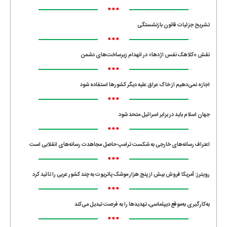
•••
تشریح جزئیات قانون بازنشستگی
•••
نقش «کلاهک نفس اژدها» در انهدام زیرساخت‌های دشمن
•••
اجازه نمی‌دهیم از خاک عراق علیه دیگر کشورها استفاده شود
•••
جهان اسلام باید در برابر اسرائیل متحد شود
•••
اعتراف رسانه‌های خارجی به شکست ترامپ حاصل مجاهدت رسانه‌های انقلابی است
•••
رویترز: آمریکا فروش بیش از پنج هزار موشک پاتریوت به چند کشور عربی را تائید کرد
•••
به‌کارگیری به‌موقع دیپلماسی، تهدیدها را به فرصت تبدیل می‌کند
•••