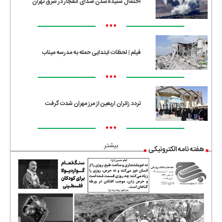
احتمال شنیده‌شدن صدای انفجار در شرق تهران
•••
فیلم | لحظات ابتدایی حمله به مدرسه میناب
•••
تردد زائران اربعین از مرز مهران شدت گرفت
•••
بیشتر
هفته نامه الکترونیکی