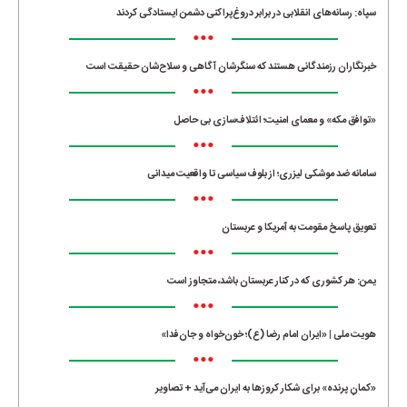
سپاه: رسانه‌های انقلابی در برابر دروغ‌پراکنی دشمن ایستادگی کردند
•••
خبرنگاران رزمندگانی هستند که سنگرشان آگاهی و سلاح‌شان حقیقت است
•••
«توافق مکه» و معمای امنیت؛ ائتلاف‌سازی بی حاصل
•••
سامانه ضد موشکی لیزری؛ از بلوف سیاسی تا واقعیت میدانی
•••
تعویق پاسخ مقومت به آمریکا و عربستان
•••
یمن: هر کشوری که در کنار عربستان باشد، متجاوز است
•••
هویت ملی | «ایران امام رضا (ع)؛ خون‌خواه و جان‌فدا»
•••
«کمانِ پرنده» برای شکار کروزها به ایران می‌آید + تصاویر