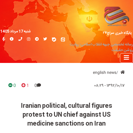
شنبه 17 مرداد 1405
پایگاه خبری سراج۲۴
رسانه تخصصی جبهه انقلاب اسلامی؛ روایت
روشن حقیقت
english news
0
1
0
۱۳۹۲/۱۰/۱۷ - ۰۸:۲۹
Iranian political, cultural figures
protest to UN chief against US
medicine sanctions on Iran