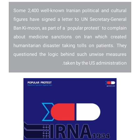
Some 2,400 well-known Iranian political and cultural
figures have signed a letter to UN Secretary-General
Ban Ki-moon, as part of a ˈpopular protestˈ to complain
about medicine sanctions on Iran which created
humanitarian disaster taking tolls on patients. They
questioned the logic behind such unwise measures
taken by the US administration.