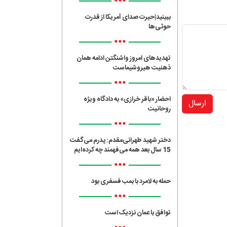
•••
ببینید|حیرت صدای آمریکا از قدرت
حوثی‌ها
•••
تهدیدهای امروز واشنگتن ادامه همان
ذهنیت هیروشیماست
•••
احضار «باقر خرازی» به دادگاه ویژه
ارسال
روحانیت
•••
دختر شهید طهرانی‌مقدم: پدرم می‌گفت
15 سال بعد همه می‌فهمند چه کرده‌ایم
•••
حمله به لامرد با بمب فسفری بود
•••
توافق با عمان نزدیک است