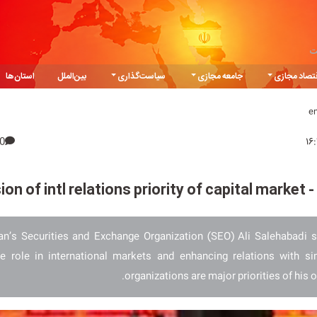
ت
تصاد مجازی
جامعه مجازی
سیاست‌گذاری
بین‌الملل
استان‌ها
e
0
on of intl relations priority of capital market - 
an’s Securities and Exchange Organization (SEO) Ali Salehabadi s
e role in international markets and enhancing relations with si
organizations are major priorities of his o