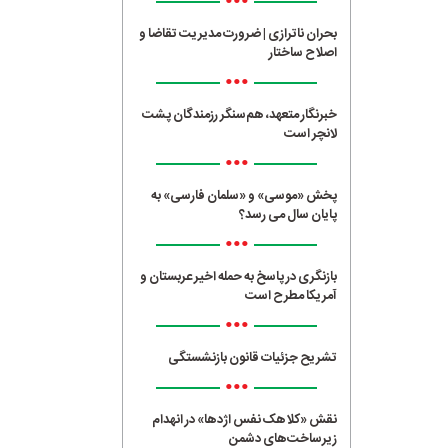
•••
بحران ناترازی | ضرورت مدیریت تقاضا و
اصلاح ساختار
•••
خبرنگار متعهد، هم‌سنگر رزمندگان پشت
لانچر است
•••
پخش «موسی» و «سلمان فارسی» به
پایان سال می رسد؟
•••
بازنگری در پاسخ به حمله اخیر عربستان و
آمریکا مطرح است
•••
تشریح جزئیات قانون بازنشستگی
•••
نقش «کلاهک نفس اژدها» در انهدام
زیرساخت‌های دشمن