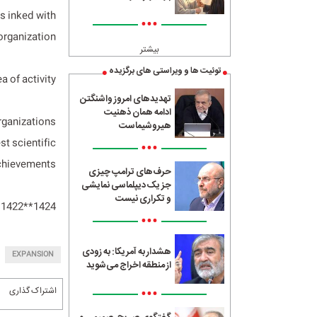
s inked with
•••
rganization.
بیشتر
توئیت ها و ویراستی های برگزیده
 of activity.
تهدیدهای امروز واشنگتن
ادامه همان ذهنیت
organizations
هیروشیماست
st scientific
•••
chievements.
حرف‌های ترامپ چیزی
جز یک دیپلماسی نمایشی
و تکراری نیست
1424**1422
•••
هشدار به آمریکا: به زودی
EXPANSION
از منطقه اخراج می‌شوید
•••
اشتراک گذاری