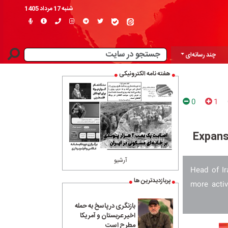
شنبه 17 مرداد 1405
چند رسانه‌ای
هفته نامه الکترونیکی
0
1
Expansi
آرشیو
Head of Ir
پربازدیدترین ها
more activ
بازنگری در پاسخ به حمله
اخیر عربستان و آمریکا
مطرح است