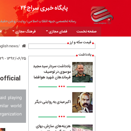
پایگاه خبری سراج۲۴
رسانه تخصصی جبهه انقلاب اسلامی؛ روایت روشن حقیق
صفحه نخست
فضای مجازی
فرهنگ مجازی
اق
قیمت سکه و ارز
nglish news
یادداشت
۱۳۹۲/۰۶/۲۵ - ۱۶:۲۹
یادداشت سردار سید مجید
موسوی در توصیف
official
فرماندهان شهید هوافضا
•••
aid playing
اکبر عبدی به روایتی دیگر
milar world
rganization.
•••
هزینه‌های سازش، بهای