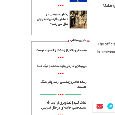
•••
Making
پخش «موسی» و
«سلمان فارسی» به پایان
سال می رسد؟
آخرین مطالب
The offici
مصلحتی بالاتر از وحدت و انسجام نیست
is necessa
•••
نیروهای خارجی باید منطقه را ترک کنند
•••
رسانه‌ها امروز بخشی از سازوکار جنگ
هستند
•••
تماشا کنید | تصاویری از آیت الله
سیدمجتبی خامنه‌ای در حال تدریس