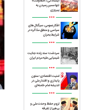
ایستادگی/ «مقاومت»
تنها مسیرِ رسیدن به
پیروزی
•••
افکار عمومی، سیگنال‌های
سیاسی و منطق مذاکره در
شرایط بحران
•••
سردشت؛ سند زنده جنایت
شیمیایی علیه مردم ایران
•••
امنیت اقتصادی؛ ستون
پایداری و اقتدار ملی در
اندیشه امام خامنه‌ای
•••
لزوم حفظ وحدت ملی و
پرهیز از تفرقه