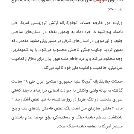
به گزارش
سراج24
؛ متن بیانیه پنجشنبه ۱۸ تیرماه وزارت خارجه به شرح
زیر است:
وزارت امور خارجه حملات تجاوزکارانه ارتش تروریستی آمریکا طی
بامداد پنج‌شنبه ۱۸ خردادماه به چندین نقطه در استان‌های ساحلی
جنوب و نیز دو پل در استان‌های شرقی در مسیر ریلی مشهد مقدس، که
بدون تردید جنایت جنگی فاحش محسوب می‌شود، را به شدیدترین
وجه محکوم می‌کند و بر عزم قاطع ملت غیور ایران برای دفاع از تمامیت
سرزمینی، حاکمیت و امنیت ملی خود تاکید می‌کند.
حملات جنایتکارانه آمریکا علیه جمهوری اسلامی ایران طی ۴۸ ساعت
گذشته به بهانه واهی واکنش به حوادث ادعایی در ارتباط با چند کشتی
عبوری متخلف در تنگه هرمز در روز سه‌شنبه، نه تنها نقض آشکار بند ۴
ماده ۲ منشور سازمان ملل است بلکه نقض فاحش بندهای یک و پنج
یادداشت تفاهم خاتمه جنگ و مستمسکی برای توجیه عدم پایبندی
مستمر آمریکا به تفاهم خاتمه جنگ است.