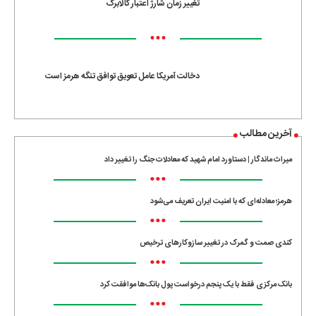
تغییر زمان شارژ اعتبار کالابرگ
•••
دخالت آمریکا عامل تعویق توافق تنگه هرمز است
آخرین مطالب
میراث ماندگار | دستاورد امام شهید که معادلات جنگ را تغییر داد
•••
هرمز؛ معادله‌ای که با امنیت ایران تعریف می‌شود
•••
کندی صمت و گمرک در تغییر سازوکارهای ترخیص
•••
بانک مرکزی فقط با یک‌ پنجم درخواست پول بانک‌ها موافقت کرد
•••