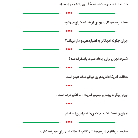
بازار اجاره در بن‌بست؛ سقف‌گذاری بازهم جواب نداد
•••
هشدار به آمریکا: به زودی از منطقه اخراج می‌شوید
•••
ایران چگونه آمریکا را به امتیازدهی وادار می‌کند؟
•••
شروط تهران برای ایجاد امنیت پایدار کدامند؟
•••
دخالت آمریکا عامل تعویق توافق تنگه هرمز است
•••
ایران چگونه رؤسای جمهور آمریکا را غافلگیر کرده است؟
•••
ایران را تست نکنید! جاده‌ی خشم ایران! + فیلم
•••
سقوط در باتلاق | از «برچینش نظام» تا «التماس برای عبور نفتکش»