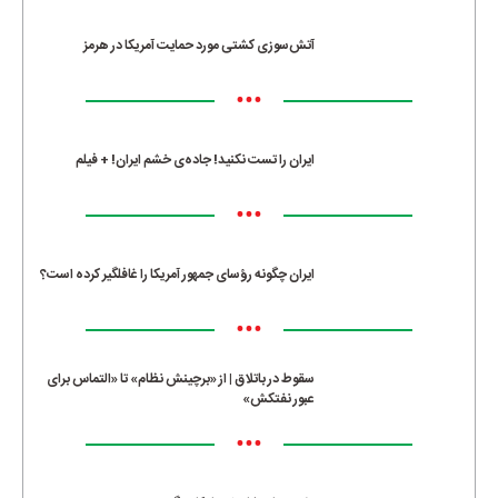
آتش‌سوزی کشتی مورد حمایت آمریکا در هرمز
•••
ایران را تست نکنید! جاده‌ی خشم ایران! + فیلم
•••
ایران چگونه رؤسای جمهور آمریکا را غافلگیر کرده است؟
•••
سقوط در باتلاق | از «برچینش نظام» تا «التماس برای
عبور نفتکش»
•••