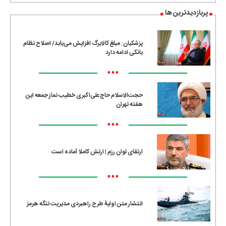
پربازدیدترین ها
پزشکیان: مبلغ کالابرگ افزایش می‌یابد/ اصلاح نظام
بانکی ادامه دارد
•••
حجت‌الاسلام حاج‌علی‌اکبری خطیب نماز جمعه این
هفته تهران
•••
ارتقای توان رزم | ارتش کاملا آماده است
•••
انتشار متن اولیۀ طرح راهبردی مدیریت تنگه هرمز