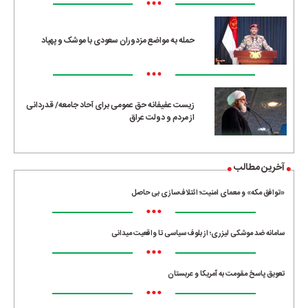
•••
حمله به مواضع مزدوران سعودی با موشک و پهپاد
•••
زیست عفیفانه حق عمومی برای آحاد جامعه/ قدردانی
از مردم و دولت عراق
آخرین مطالب
«توافق مکه» و معمای امنیت؛ ائتلاف‌سازی بی حاصل
•••
سامانه ضد موشکی لیزری؛ از بلوف سیاسی تا واقعیت میدانی
•••
تعویق پاسخ مقومت به آمریکا و عربستان
•••