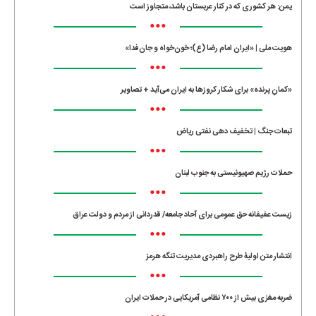
یمن: هر کشوری که در کنار عربستان باشد، متجاوز است
•••
هویت ملی | «ایران امام رضا (ع)؛ خون‌خواه و جان‌فدا»
•••
«کمانِ پرنده» برای شکار کروزها به ایران می‌آید + تصاویر
•••
تبعات جنگ | تخفیف دهی نفتی ریاض
•••
حملات رژیم صهیونیستی به جنوب لبنان
•••
زیست عفیفانه حق عمومی برای آحاد جامعه/ قدردانی از مردم و دولت عراق
•••
انتشار متن اولیۀ طرح راهبردی مدیریت تنگه هرمز
•••
ضربه مغزی بیش از ۷۰۰ نظامی آمریکایی در حملات ایران