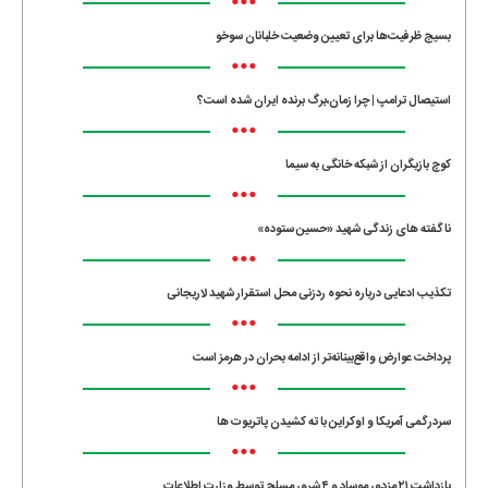
•••
بسیج ظرفیت‌ها برای تعیین وضعیت خلبانان سوخو
•••
استیصال ترامپ | چرا زمان،برگ برنده ایران شده است؟
•••
کوچ بازیگران از شبکه خانگی به سیما
•••
ناگفته های زندگی شهید «حسین ستوده»
•••
تکذیب ادعایی درباره نحوه ردزنی محل استقرار شهید لاریجانی
•••
پرداخت عوارض واقع‌بینانه‌تر از ادامه بحران در هرمز است
•••
سردرگمی آمریکا و اوکراین با ته کشیدن پاتریوت ها
•••
بازداشت ۲۱ مزدور موساد و ۴ شرور مسلح توسط وزارت اطلاعات