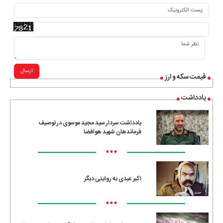
ارسال
قیمت سکه و ارز
یادداشت
یادداشت سردار سید مجید موسوی در توصیف
فرماندهان شهید هوافضا
•••
اکبر عبدی به روایتی دیگر
•••