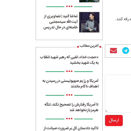
•••
تماشا کنید | تصاویری از
رقه کنند.
آیت الله سیدمجتبی
خامنه‌ای در حال تدریس
آخرین مطالب
«حجت خدا»، لقبی که رهبر شهید انقلاب
به یک شهید بخشید
•••
آمریکا و رژیم صهیونیستی در رسیدن به
اهداف ناکام ماندند
•••
تا آمریکا رفتارش را تصحیح نکند، تنگه
هرمز باز نخواهد شد
•••
ارسال
تاکید دادستان کل بر ضرورت صیانت از