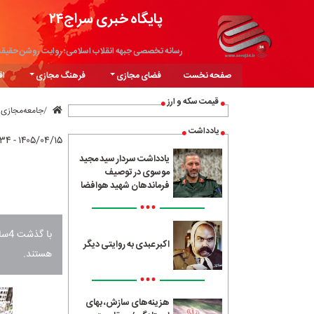
پایگاه خبری سراج۲۴
رسانه تخصصی جبهه انقلاب اسلامی؛ روایت روشن حقیق
صفحه نخست
فضای مجازی
فرهنگ مجازی
اق
قیمت سکه و ارز
جامعه‌مجازی
یادداشت
۱۴۰۵/۰۴/۱۵ - ۱۱:۳۴
یادداشت سردار سید مجید
موسوی در توصیف
فرماندهان شهید هوافضا
•••
با 
اکبر عبدی به روایتی دیگر
هستند.
•••
هزینه‌های سازش، بهای