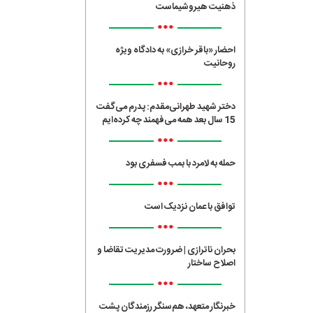
ذهنیت هیروشیماست
•••
احضار «باقر خرازی» به دادگاه ویژه
روحانیت
•••
دختر شهید طهرانی‌مقدم: پدرم می‌گفت
15 سال بعد همه می‌فهمند چه کرده‌ایم
•••
حمله به لامرد با بمب فسفری بود
•••
توافق با عمان نزدیک است
•••
بحران ناترازی | ضرورت مدیریت تقاضا و
اصلاح ساختار
•••
خبرنگار متعهد، هم‌سنگر رزمندگان پشت