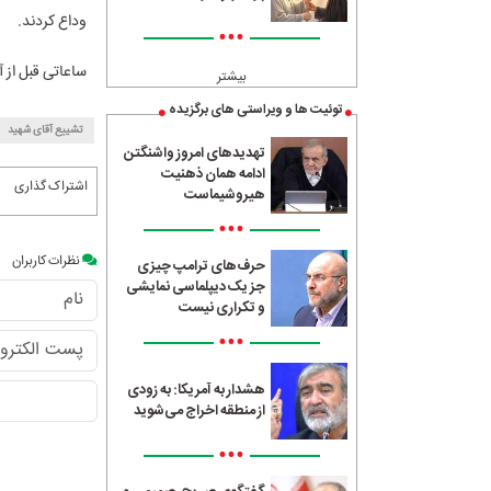
وداع کردند.
•••
ساعاتی قبل از آ
بیشتر
توئیت ها و ویراستی های برگزیده
تشییع آقای شهید
تهدیدهای امروز واشنگتن
ادامه همان ذهنیت
اشتراک گذاری
هیروشیماست
•••
نظرات کاربران
حرف‌های ترامپ چیزی
جز یک دیپلماسی نمایشی
و تکراری نیست
•••
هشدار به آمریکا: به زودی
از منطقه اخراج می‌شوید
•••