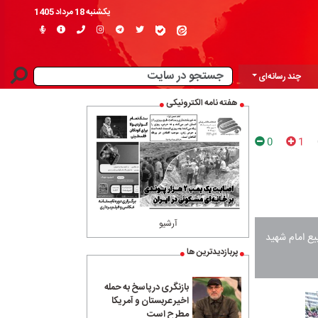
یکشنبه 18 مرداد 1405
چند رسانه‌ای
هفته نامه الکترونیکی
0
1
آرشیو
ییع امام شهید
پربازدیدترین ها
بازنگری در پاسخ به حمله
اخیر عربستان و آمریکا
مطرح است