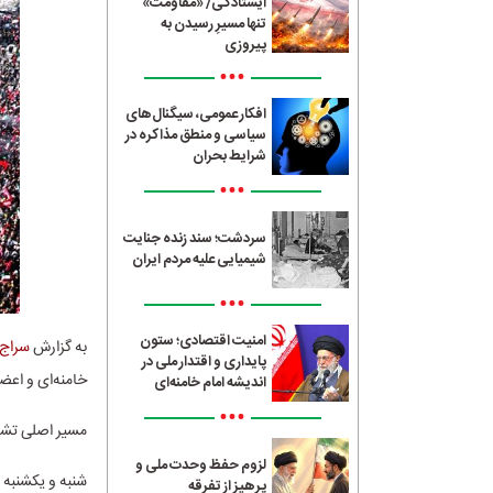
ایستادگی/ «مقاومت»
تنها مسیرِ رسیدن به
پیروزی
•••
افکار عمومی، سیگنال‌های
سیاسی و منطق مذاکره در
شرایط بحران
•••
سردشت؛ سند زنده جنایت
شیمیایی علیه مردم ایران
•••
امنیت اقتصادی؛ ستون
به گزارش
سراج24
پایداری و اقتدار ملی در
خامنه‌ای و اعض
اندیشه امام خامنه‌ای
•••
مسیر اصلی تشیی
لزوم حفظ وحدت ملی و
پرهیز از تفرقه