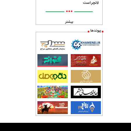
لانچر است
•••
بیشتر
پیوندها