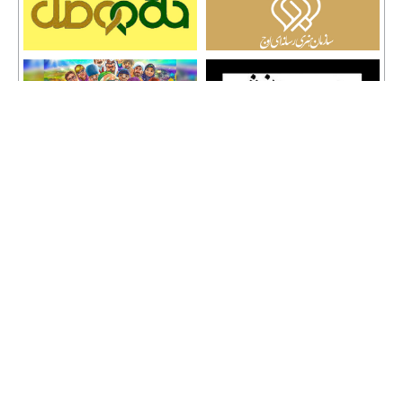
تمامی حقوق نشر مطالب و حق کپی رایت برای وب سایت سراج 24 محفوظ است و هرگونه
کپی برداری پیگرد قانونی دارد.
info [@] seraj24.ir