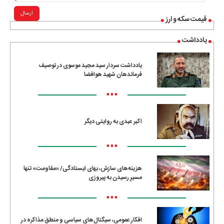
ارسال
قیمت سکه و ارز
یادداشت
یادداشت سردار سید مجید موسوی در توصیف
فرماندهان شهید هوافضا
•••
اکبر عبدی به روایتی دیگر
•••
هزینه‌های سازش، بهای ایستادگی/ «مقاومت» تنها
مسیرِ رسیدن به پیروزی
•••
افکار عمومی، سیگنال‌های سیاسی و منطق مذاکره در