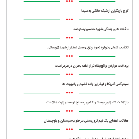
•••
کوچ بازیگران از شبکه خانگی به سیما
•••
ناگفته های زندگی شهید «حسین ستوده»
•••
تکذیب ادعایی درباره نحوه ردزنی محل استقرار شهید لاریجانی
•••
پرداخت عوارض واقع‌بینانه‌تر از ادامه بحران در هرمز است
•••
سردرگمی آمریکا و اوکراین با ته کشیدن پاتریوت ها
•••
بازداشت ۲۱ مزدور موساد و ۴ شرور مسلح توسط وزارت اطلاعات
•••
هلاکت اعضای یک تیم تروریستی در جنوب سیستان و بلوچستان
•••