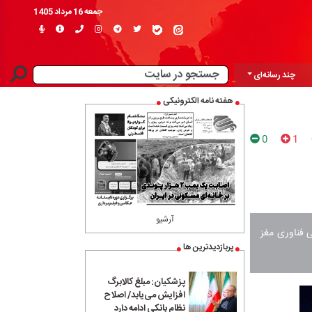
جمعه 16 مرداد 1405
چند رسانه‌ای
هفته نامه الکترونیکی
0
1
آرشیو
ی فناوری مغز
پربازدیدترین ها
پزشکیان: مبلغ کالابرگ
افزایش می‌یابد/ اصلاح
نظام بانکی ادامه دارد