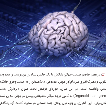
؛ در عصر حاضر، صنعت جهانی رایانش با یک چالش بنیادین روبروست و محدودی
کونی و مصرف انرژی سرسام‌آور هوش مصنوعی، دانشمندان را به جست‌وجوی جایگزین‌
نتی واداشته است. در این میان، حوزه‌ای نوظهور تحت عنوان «پردازش زیس
ارگانوئیدی» (Organoid Intelligence) به کانون توجه مراکز تحقیقاتی پیشرو در جهان ت
لکترونیکی، این فناوری بر پایه نورون‌های زنده انسانی در محیط کشت آزمایشگاه