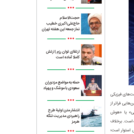
•••
حجت‌الاسلام
حاج‌علی‌اکبری خطیب
نماز جمعه این هفته تهران
•••
ارتقای توان رزم | ارتش
کاملا آماده است
•••
حمله به مواضع مزدوران
سعودی با موشک و پهپاد
ت‌های فیزیکی
•••
هایی فراتر از
انتشار متن اولیۀ طرح
تی» یا «هوش
راهبردی مدیریت تنگه
بدیل شده است. برخلاف
هرمز
•••
ی استوار است؛