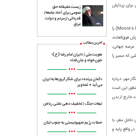
 برای پردازش
زیست عفیفانه حق
عمومی برای آحاد جامعه/
قدردانی از مردم و دولت
عراق
کارشناسان معتقدند که توسعه پردازنده‌های مبتنی بر سلول‌های عصبی، می‌تواند «قانون مور» (Moore's Law) را
ش فوق‌العاده،
آخرین مطالب
 عرصه جهانی،
هویت ملی | «ایران امام رضا (ع)؛
ی که مسیر را
خون‌خواه و جان‌فدا»
•••
ار مهر، درباره
«کمانِ پرنده» برای شکار کروزها به ایران
می‌آید + تصاویر
نظور این است
•••
، خارج از بدن
تبعات جنگ | تخفیف دهی نفتی ریاض
•••
داخل مغز، با
حملات رژیم صهیونیستی به جنوب لبنان
ر واقع پایه و
•••