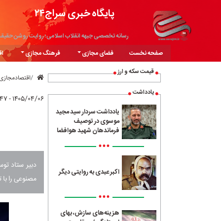
پایگاه خبری سراج۲۴
رسانه تخصصی جبهه انقلاب اسلامی؛ روایت روشن حقیق
صفحه نخست
فضای مجازی
فرهنگ مجازی
اق
قیمت سکه و ارز
اقتصادمجازی
یادداشت
۱۴۰۵/۰۴/۰۶ - ۱۱:۴۷
یادداشت سردار سید مجید
موسوی در توصیف
فرماندهان شهید هوافضا
•••
دبیر ستاد توس
اکبر عبدی به روایتی دیگر
مصنوعی را با 
•••
هزینه‌های سازش، بهای