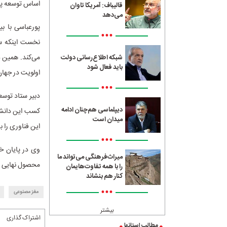
اساس توسعه پرد
قالیباف: آمریکا تاوان
می‌دهد
پورعباسی با بی
•••
نخست اینکه سر
می‌کند. همین د
شبکه اطلاع‌رسانی دولت
باید فعال شود
اولویت در جها
•••
دبیر ستاد توسع
دیپلماسی هم‌چنان ادامه
کسب این دانش 
میدان است
این فناوری را ب
•••
وی در پایان خا
میراث‌فرهنگی می‌تواند ما
محصول نهایی ط
را با همه تفاوت‌هایمان
کنار هم بنشاند
•••
مغز مصنوعی
بیشتر
اشتراک گذاری
مطالب استانها