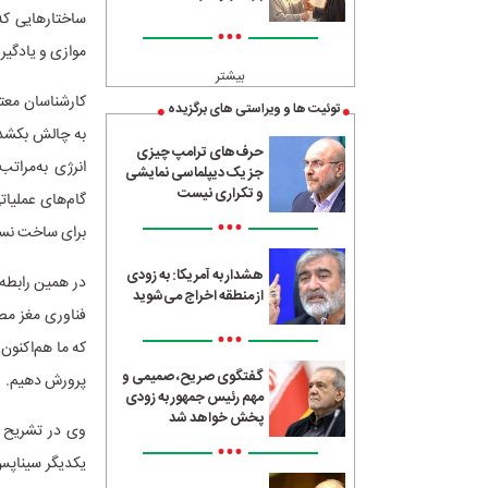
ساختارهایی که
•••
موازی و یادگیر
بیشتر
توئیت ها و ویراستی های برگزیده
به چالش بکشد و
حرف‌های ترامپ چیزی
انرژی به‌مرات
جز یک دیپلماسی نمایشی
و تکراری نیست
گام‌های عملیا
•••
برای ساخت نسل 
هشدار به آمریکا: به زودی
در همین رابطه ع
از منطقه اخراج می‌شوید
فناوری مغز مص
•••
که ما هم‌اکنون
گفتگوی صریح، صمیمی و
پرورش دهیم.
مهم رئیس جمهور به زودی
پخش خواهد شد
وی در تشریح م
•••
یکدیگر سیناپس 