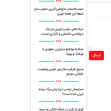
•••
حجت‌الاسلام حاج‌علی‌اکبری خطیب نماز
جمعه این هفته تهران
•••
حرف‌های ترامپ چیزی جز یک
دیپلماسی نمایشی و تکراری نیست
•••
حمله به مواضع مزدوران سعودی با
موشک و پهپاد
ارسال
•••
بسیج ظرفیت‌ها برای تعیین وضعیت
خلبانان سوخو
•••
استیصال ترامپ | چرا زمان،برگ برنده
ایران شده است؟
•••
کوچ بازیگران از شبکه خانگی به سیما