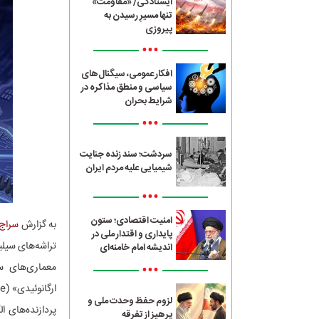
ایستادگی/ «مقاومت»
تنها مسیرِ رسیدن به
پیروزی
•••
افکار عمومی، سیگنال‌های
سیاسی و منطق مذاکره در
شرایط بحران
•••
سردشت؛ سند زنده جنایت
شیمیایی علیه مردم ایران
•••
امنیت اقتصادی؛ ستون
به گزارش
سراج24
پایداری و اقتدار ملی در
تراشه‌های سیلی
اندیشه امام خامنه‌ای
•••
معماری‌های س
لزوم حفظ وحدت ملی و
پردازنده‌های ا
پرهیز از تفرقه