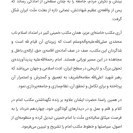
بینش و نگرش مردم، جامعه را به چنان سطحی از آمادگی رساند که
پس از واقعه‌‌ی عظیم شهادتش، نِصابی تازه از بعثت ملّت ایران شکل
گرفت.
آری مکتب خامنه‌ای عزیز، همان مکتب خمینی کبیر در امتداد اسلام ناب
محمّدی صلی‌الله‌علیه‌وآله‌وسلم است که زیربنای آن قیامِ لله است و
شاگردان این مکتب، صف در صف آماده‌ی اقامه‌ی حق، اِزاله‌ی باطل و
مجاهده در این مسیر نورانی هستند. امام رحمة‌الله‌علیه پدیدآورنده‌‌ی
تحولی بزرگ و تاریخی در سطح ایران، امّت اسلامی و جهان می‌باشد که
رهبر شهید اعلی‌الله مقامه‌الشریف به تعمیق و گسترش و استمرار آن
پرداخته و برای تکامل و تحقق آن، نظام‌سازی و جامعه‌پردازی نمود.
در همین راستا حضرت ایشان علاوه بر زنده نگهداشتن مکتب امام در
کلام و قلم و عمل و در دیدارهای گوناگون خود، چهاردهم خرداد را به
فرصت میثاق سالیانه‌ی ملّت با امام خمینی تبدیل کرده و منظومه‌ای از
اصول، سیاستها و خطوط مکتب امام را تشریح و تبیین می‌فرمود.