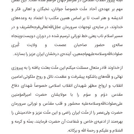
البته پیروز انقلاب اسلامی در سراسر جهان فراهم شده است. این نقش
مهم بر عهده‌ی آحاد ملّت خصوصاً جوانان، نخبگان و اهالی فکر و
اندیشه و هنر است تا بر اساس همین مکتب با اعتماد به وعده‌های
خداوند، در سایه‌ی توجهات سرورمان عجّل‌‌الله‌تعالی‌فرجه‌الشریف و در
مسیر اسلام ناب یعنی خط نورانی ترسیم شده در دوران دویست‌و‌پنجاه
ساله‌ی حضور صاحبان عصمت و ولایت کُبری
صلوات‌الله‌وسلامه‌علیهم‌اجمعین، آینده‌ی درخشان ایران عزیز را بسازند.
از خداوند قادر متعال مسئلت میکنم این ملّت بعثت یافته را به پیروزی
نهائی و قلّه‌های باشکوه پیشرفت و عظمت، نائل و روح ملکوتی امامین
انقلاب و ارواح مطهّر شهیدان انقلاب اسلامی خصوصاً شهدای دفاع
مقدس دوّم و سوّم را با مولایشان حضرت امیرالمؤمنین
علی‌صلوات‌الله‌وسلامه‌علیه محشور و قلب مقدّس و نورانی سرورمان
حضرت ولی‌عصر را از ملّت ایران راضی و این ملّت عزیز و خادمینش را
بهره‌مند از ادعیه‌ی خاص و شفاعت آن حضرت فرمایند، بمنّه و کرمه و
السّلام و علیکم و رحمة الله و برکاته.