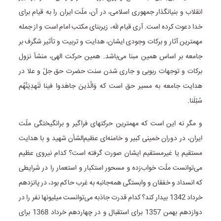
انقلاب و بنیانگذار جمهوری اسلامی، در آن، ملّت ایران را به قیام برای
خدا دعوت کرده است. آری قیام لله، زیربنای مکتب امام است و از جمله
مهمترین آثار و برکات وجودی ایشان، هدایت و تربیت و تأثیر شگرف بر
جامعه بر اساس همین مبنا می‌باشد. همین حرکت الهی، منشأ نزول
برکات و توجهات ربوبی و جاری شدن سنت حضرت حق جل‌ّ و علا در
هدایت جامعه به مسیر حق است که وَالَّذینَ جاهَدوا فینا لَنَهدِیَنَّهُم
سُبُلَنا.
و مگر نه این است که مهمترین حرکتهای فراگیر و برانگیختگی ملّت
ایران، در دوران خمینی کبیر و خامنه‌ای عظیم‌الشأن شهید و با هدایت
مستقیم یا غیرمستقیم ایشان صورت گرفته است؟ کدام نیروی عظیم
می‌توانست ملّت خواب‌زده و مسحور استکبار و استعمار را در شرایطی
که انسداد و خفقان و وابستگی همه‌جانبه به غرب حاکم بود، در پانزدهم
خرداد 1342 بیدار کند؟ کدام قدرت جاذبه می‌توانست میلیونها نفر را در
دوازدهم بهمن 1357 برای استقبال و در چهاردهم خرداد 1368 برای