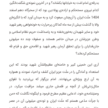
بدرقه‌ی امام امّت به خیابانها بکشاند؟ و در آخرین نمونه‌ی شگفت‌انگیز،
کدام نیروی مستحکم و اراده‌ی پولادین بود که از سحرگاه دهم اسفند
1404 ملّت ایران را آن‌چنان مبعوث کرد و به میدان آورد که با انگیزه‌ای
والا با گذشت بیش از سه ماه کماکان پرحرارت به خونخواهی رهبر شهید
خود و سایر شهیدان به‌خون‌خفته و به پاسداشت حریم نظام اسلامی و
وطن عزیزشان در میدان حاضر هستند و صفوف چند ده میلیونی
جان‌فدایان را برای تحقق آرمان رهبر شهید و اقامه‌ی حق و قیام‌ِ لله
مستحکم کرده‌اند؟
آری این خمینی کبیر و خامنه‌ای عظیم‌الشأن شهید بودند که این
استعداد و آمادگی را در ملّت عزیز ایران کشف و احیاء نمودند و همواره
به آن ارج ویژه‌ای می‌نهادند. امام بزرگوار که بی‌تردید با تقوای
مثال‌زدنی‌اش از آنچه بر قلمش جاری میشد مراقبت میکرد، در
وصیّتنامه‌ی خود، ادعایی عظیم مطرح فرمود و اینگونه نگاشت که «من
با جرأت مدّعی هستم که ملّت ایران و توده‌ی میلیونی آن در عصر