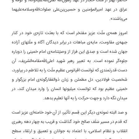
حاضر، بهتر از ملّت حجاز در عهد رسول‌الله صلی‌الله‌علیه‌وآله، و کوفه و
عراق در عهد امیرالمؤمنین و حسین‌بن‌علی صلوات‌الله‌وسلامه‌علیهما
می‌باشند».
امروز همه‌ی ملّت عزیز مفتخر است که با بعثت تازه‌ی خود در کنار
جبهه‌ی مقاومت، مایه‌ی مباهات در برابر دیدگان آگاه و ملّتهای آزاده
جهان شده است و صِدق این فراز از وصیّتنامه‌ی امام خمینی را دوباره
جلوه‌گر نموده است. به تعبیر رهبر شهید اعلی‌الله‌مقامه‌الشریف، آن
دست قدرتمندی که توانست اقیانوس عظیم ملّت را به تلاطم در بیاورد،
شخصیت فولادین، دل مطمئن و زبان ذوالفقارگونه‌ی امام بزرگوار و
خمینی عظیم بود که توانست میلیونها انسان را وارد میدان کند، در
میدان نگه دارد و جهت حرکت را به آنها تعلیم بدهد.
و صد البته نمونه‌ی دیگر این قِسم تأثیر، از آنِ خود خامنه‌ای عزیز است
که قدم در مسیر سَلَف صالح خود گذاشت و قریب به چهار دهه رهبری
انقلاب و نظام اسلامی، با اعتماد به جوانان و تعمیق و ارتقاء سطح