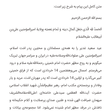
متن کامل این پیام به شرح زیر است:
بسم الله الرّحمن الرّحیم
اَلحَمدُ للهِ الَّذی جَعَلَ کَمالَ دینِه وَ تَمامَ نِعمتِه بِوِلایةِ امیرِالمؤمنین علیِ‌بنِ
اَبیطالِب علیه‌السّلام
عید سعید غدیر را به همه‌ی مسلمانان و محبّین پدر امّت اسلام،
امیرالمؤمنین علی صلوات‌الله‌وسلامه‌علیه در ایران و سراسر جهان تبریک
میگویم و به روح مطهّر حضرت امام خمینی رحمة‌الله‌علیه سلام و درود
می‌فرستم. امسال سی‌و‌هفتمین 14 خردادی است که از فراق خمینی
کبیر می‌گذرد و اوّلین 14 خردادی است که پدر مهربان امّت، مرید و یار
وفادار و برجسته‌ی مکتب امام، رهبر عظیم‌الشأن شهید انقلاب اسلامی
حضرت آیت‌الله العظمی سیدعلی خامنه‌ای اعلی‌الله‌مقامه‌الشریف
میهمان ضیافت الهی شده و طنین صدای پرصلابت و کلام حکیمانه و
نافذ‌ش در مرقد مطهّر امام شنیده نمی‌شود. امّا مجموعه‌ی بیانات و