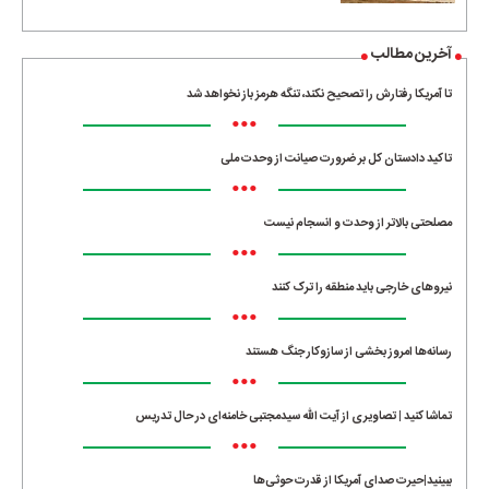
آخرین مطالب
تا آمریکا رفتارش را تصحیح نکند، تنگه هرمز باز نخواهد شد
•••
تاکید دادستان کل بر ضرورت صیانت از وحدت ملی
•••
مصلحتی بالاتر از وحدت و انسجام نیست
•••
نیروهای خارجی باید منطقه را ترک کنند
•••
رسانه‌ها امروز بخشی از سازوکار جنگ هستند
•••
تماشا کنید | تصاویری از آیت الله سیدمجتبی خامنه‌ای در حال تدریس
•••
ببینید|حیرت صدای آمریکا از قدرت حوثی‌ها