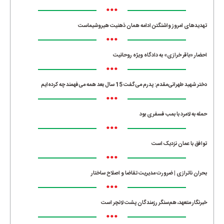
•••
تهدیدهای امروز واشنگتن ادامه همان ذهنیت هیروشیماست
•••
احضار «باقر خرازی» به دادگاه ویژه روحانیت
•••
دختر شهید طهرانی‌مقدم: پدرم می‌گفت 15 سال بعد همه می‌فهمند چه کرده‌ایم
•••
حمله به لامرد با بمب فسفری بود
•••
توافق با عمان نزدیک است
•••
بحران ناترازی | ضرورت مدیریت تقاضا و اصلاح ساختار
•••
خبرنگار متعهد، هم‌سنگر رزمندگان پشت لانچر است
•••