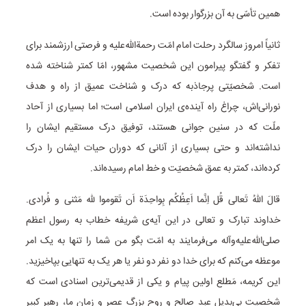
همین تأسّی به آن بزرگوار بوده است.
ثانیاً امروز سالگرد رحلت امام امّت رحمة‌الله‌علیه و فرصتی ارزشمند برای
تفکر و گفتگو پیرامون این شخصیت مشهور، امّا کمتر شناخته شده
است. شخصیّتی پرجاذبه که درک و شناخت عمیق از راه و هدف
نورانی‌اش، چراغ راه آینده‌ی ایران اسلامی است؛ اما بسیاری از آحاد
ملّت که در سنین جوانی هستند، توفیق درک مستقیم ایشان را
نداشته‌اند و حتی بسیاری از آنانی که دوران حیات ایشان را درک
کرده‌اند، کمتر به عمق شخصیّت و خط امام رسیده‌اند.
قالَ اللهُ تَعالی قُل اِنَّما اَعِظُکُم بِواحِدَة‌ اَن تَقوموا لله مَثنی و فُرادی.
خداوند تبارک و تعالی در این آیه‌ی شریفه خطاب به رسول‌ اعظم‌
صلی‌الله‌علیه‌وآله می‌فرمایند به امّت بگو من شما را تنها به یک امر
موعظه می‌کنم که برای خدا دو نفر دو نفر یا هر یک به تنهایی بپاخیزید.
این کریمه، مَطلع اولین پیام و یکی از قدیمی‌ترین اسنادی است که
شخصیت بی‌بدیل عبد صالح و روح بزرگ عصر و زمان ما، رهبر کبیر