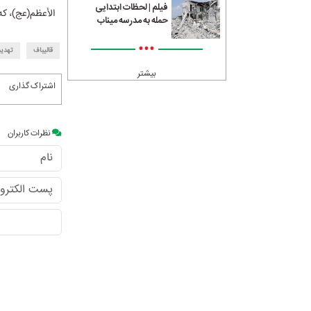
فیلم | لحظات ابتدایی
الأعظم(عج)، ک
حمله به مدرسه میناب
•••
قالیباف
تهدید
بیشتر
اشتراک گذاری
نظرات کاربران