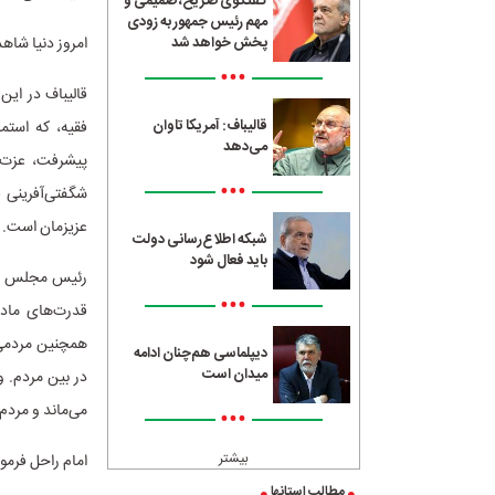
گفتگوی صریح، صمیمی و
مهم رئیس جمهور به زودی
امروز دنیا شاه
پخش خواهد شد
•••
قالیباف در این
قالیباف: آمریکا تاوان
فقیه، که استم
می‌دهد
پیشرفت، عزت و
•••
شگفتی‌آفرینی 
عزیزمان است.
شبکه اطلاع‌رسانی دولت
باید فعال شود
رئیس مجلس شورا
•••
قدرت‌های مادی
همچنین مردمی‌ب
دیپلماسی هم‌چنان ادامه
میدان است
در بین مردم. 
می‌ماند و مردم
•••
بیشتر
امام راحل فرمود 
مطالب استانها