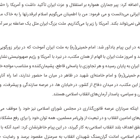
م اضافه کرد: پیر جماران همواره بر استقلال و عزت ایران تأکید داشت و آمریکا را «
رانی می‌دانست و می فرمود: من‌ با اطمینان‌ می‌گویم‌ اسلام‌ ابرقدرتها را به‌ خاک‌ م
‌ نمی‌تواند بکند. آمریکا را زیر پا می‌گذاریم‌. ملت‌ بزرگ‌ ایران‌ مثل‌ یک‌ صاعقه‌ بر سر آ
 در این پیام یادآور شد: امام خمینی(ره) به ملت ایران آموخت که در برابر زورگوی
و امروز ملت ایران با الهام از همان مکتب، در نبرد با آمریکا و رژیم صهیونیستی نشا
 ایران به پایان رسیده و هر تجاوزی با پاسخی قاطع، پشیمان‌کننده و متناسب مواجه 
م خمینی(ره) و امام خامنه‌ای شهید در ظاهر در میان ما حضور ندارند، اما راه آن
ز این مکتب، در میدان دفاع از کشور، در خیابان ها، در عرصه سازندگی و پیشرفت، 
و سیاسی، پاسدار آرمان‌های انقلاب اسلامی هستند.
ن اینکه سربازان عرصه قانون‌گذاری در مجلس شورای اسلامی نیز خود را موظف می‌
ای امامین انقلاب و در تبعیت از ولی‌امر مسلمین، همه توان خود را برای رفع مشکلات
حقق اهداف بلند انقلاب اسلامی به کار گیرند، در این پیام خاطرنشان کرد: امید آنکه 
ام اسلامی، امانت گران‌سنگ شهیدان انقلاب به سرمنزل مقصود برسد و رضایت ح