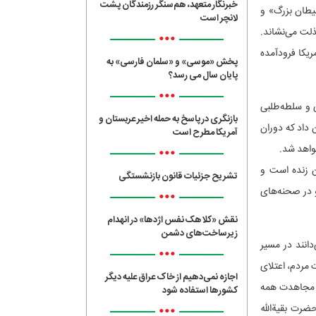
خبرنگار متعهد، هم‌سنگر رزمندگان پشت
شیطان بزرگ» و
لانچر است
ذلت‌ می‌نشاند.
•••
مریکا فرودآمده‌
پخش «موسی» و «سلمان فارسی» به
پایان سال می رسد؟
•••
ی و سلطه‌طلبی
بازنگری در پاسخ به حمله اخیر عربستان و
ن داد که دوران
آمریکا مطرح است
خواهد شد.
•••
ان زنده است و
تشریح جزئیات قانون بازنشستگی
و در صحنه‌های
•••
نقش «کلاهک نفس اژدها» در انهدام
زیرساخت‌های دشمن
دانند در مسیر
•••
 مردم، اعتلای
اجازه نمی‌دهیم از خاک عراق علیه دیگر
با مجاهدت همه
کشورها استفاده شود
•••
ضرت بقیةالله