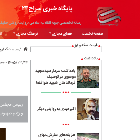
پایگاه خبری سراج۲۴
رسانه تخصصی جبهه انقلاب اسلامی؛ روایت روشن حقیق
صفحه نخست
فضای مجازی
فرهنگ مجازی
اق
قیمت سکه و ارز
سیاست‌گذاری
یادداشت
۱۴۰۵/۰۳/۱۴ - ۱۲:۰۰
یادداشت سردار سید مجید
موسوی در توصیف
فرماندهان شهید هوافضا
•••
رییس مجلس شور
اکبر عبدی به روایتی دیگر
و رژیم صهیونی
•••
هزینه‌های سازش، بهای