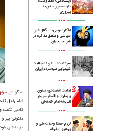
ایستادگی/ «مقاومت»
تنها مسیرِ رسیدن به
پیروزی
•••
افکار عمومی، سیگنال‌های
سیاسی و منطق مذاکره در
شرایط بحران
•••
سردشت؛ سند زنده جنایت
شیمیایی علیه مردم ایران
•••
امنیت اقتصادی؛ ستون
به گزارش
سراج24
پایداری و اقتدار ملی در
امام راحل گفت:
اندیشه امام خامنه‌ای
•••
کلامی نگفت و ج
ملکوتی پیر و 
لزوم حفظ وحدت ملی و
مؤلفه‌های هویتی
پرهیز از تفرقه