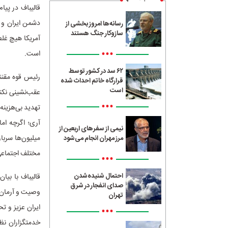
قالیباف در پیا
دشمن ایران و ای
رسانه‌ها امروز بخشی از
سازوکار جنگ هستند
آمریکا هیچ‌ غلطی
•••
است‌.
۶۲ سد در کشور توسط
رئیس قوه مقننه
قرارگاه خاتم احداث شده
است
عقب‌نشینی نکند 
•••
تهدید بی‌هزینه
آری؛ اگرچه اما
نیمی از سفرهای اربعین از
میلیون‌ها سربا
مرز مهران انجام می‌شود
مختلف اجتماعی 
•••
احتمال شنیده‌شدن
قالیباف با بیا
صدای انفجار در شرق
وصیت و آرمان‌ه
تهران
ایران عزیز و ت
•••
خدمتگزاران نظ