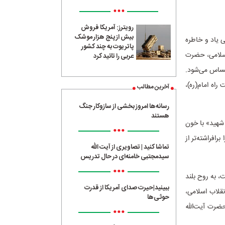
•••
رویترز: آمریکا فروش
بیش از پنج هزار موشک
ی یاد و خاطره
پاتریوت به چند کشور
 اسلامی، حضرت
عربی را تائید کرد
احساس می‌شود.
راه امام(ره)،
آخرین مطالب
رسانه‌ها امروز بخشی از سازوکار جنگ
هستند
 شهید» با خون
•••
افراشته‌تر از
تماشا کنید | تصاویری از آیت الله
سیدمجتبی خامنه‌ای در حال تدریس
•••
، به روح بلند
ببینید|حیرت صدای آمریکا از قدرت
نقلاب اسلامی،
حوثی‌ها
ضرت آیت‌الله
•••