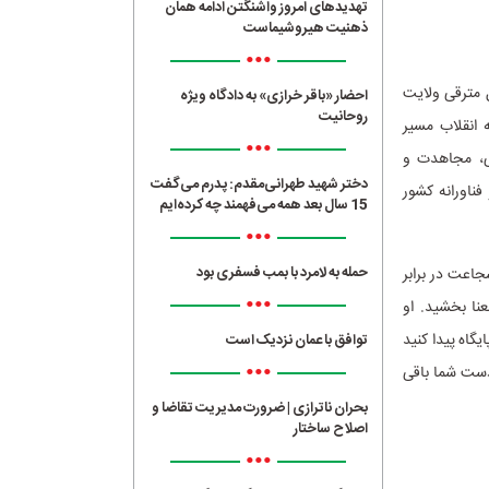
تهدیدهای امروز واشنگتن ادامه همان
ذهنیت هیروشیماست
•••
ل مترقی ولایت
احضار «باقر خرازی» به دادگاه ویژه
روحانیت
 انقلاب مسیر
•••
می، مجاهدت و
دختر شهید طهرانی‌مقدم: پدرم می‌گفت
ناورانه کشور
15 سال بعد همه می‌فهمند چه کرده‌ایم
•••
حمله به لامرد با بمب فسفری بود
جاعت در برابر
•••
نا بخشید. او
گاه پیدا کنید
توافق با عمان نزدیک است
•••
دست شما باقی
بحران ناترازی | ضرورت مدیریت تقاضا و
اصلاح ساختار
•••