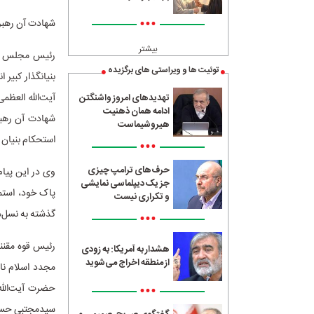
•••
شهادت آن رهبر ا
بیشتر
رئیس مجلس شورا
توئیت ها و ویراستی های برگزیده
بنیانگذار کبیر
آیت‌الله العظم
تهدیدهای امروز واشنگتن
ادامه همان ذهنیت
شهادت آن رهبر 
هیروشیماست
استحکام بنیان ا
•••
حرف‌های ترامپ چیزی
وی در این پیام
جز یک دیپلماسی نمایشی
پاک خود، استمر
و تکراری نیست
گذشته به نسل‌ه
•••
رئیس قوه مقننه
هشدار به آمریکا: به زودی
از منطقه اخراج می‌شوید
مجدد اسلام ناب
•••
حضرت آیت‌الله
سیدمجتبی حسینی