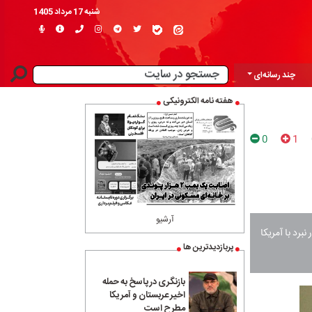
شنبه 17 مرداد 1405
چند رسانه‌ای
هفته نامه الکترونیکی
0
1
آرشیو
رد با آمریکا
پربازدیدترین ها
بازنگری در پاسخ به حمله
اخیر عربستان و آمریکا
مطرح است