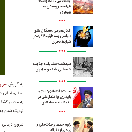
ایستادگی/ «مقاومت»
تنها مسیرِ رسیدن به
پیروزی
•••
افکار عمومی، سیگنال‌های
سیاسی و منطق مذاکره در
شرایط بحران
•••
سردشت؛ سند زنده جنایت
شیمیایی علیه مردم ایران
•••
به گزارش
سراج24
امنیت اقتصادی؛ ستون
تجاری ایرانی د
پایداری و اقتدار ملی در
به محض کشف و 
اندیشه امام خامنه‌ای
•••
نزدیک شدن به آ
نیروی دریایی ا
لزوم حفظ وحدت ملی و
پرهیز از تفرقه