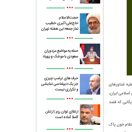
•••
حجت‌الاسلام
حاج‌علی‌اکبری خطیب
نماز جمعه این هفته تهران
•••
حمله به مواضع مزدوران
سعودی با موشک و پهپاد
•••
حرف‌های ترامپ چیزی
جز یک دیپلماسی نمایشی
علیه شناورهای
و تکراری نیست
اسلامی ایران،
•••
یکایی که قصد
ارتقای توان رزم | ارتش
کاملا آماده است
نتقام خون پاک
•••