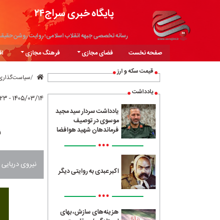
پایگاه خبری سراج۲۴
رسانه تخصصی جبهه انقلاب اسلامی؛ روایت روشن حقیق
صفحه نخست
فضای مجازی
فرهنگ مجازی
اق
قیمت سکه و ارز
سیاست‌گذاری
یادداشت
۱۴۰۵/۰۳/۱۴ - ۰۰:۲۳
یادداشت سردار سید مجید
موسوی در توصیف
ن
فرماندهان شهید هوافضا
•••
نیروی دریایی ا
اکبر عبدی به روایتی دیگر
•••
هزینه‌های سازش، بهای