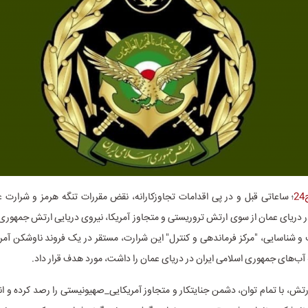
؛ ساعاتی قبل و در پی اقدامات تجاوزکارانه، نقض مقررات تنگه هرمز و شرارت 
ر دریای عمان از سوی ارتش تروریستی و متجاوز آمریکا، نیروی دریایی ارتش جمهوری 
شناسایی، "مرکز فرماندهی و کنترل" این شرارت، مستقر در یک فروند ناوشکن آمر
ب‌های جمهوری اسلامی ایران در دریای عمان را داشت، مورد هدف قرار داد.
رتش، با تمام توان، دشمن جنایتکار و متجاوز آمریکایی_صهیونیستی را رصد کرده و ا