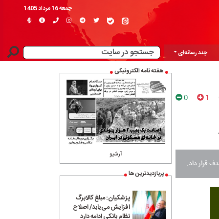
جمعه 16 مرداد 1405
چند رسانه‌ای
هفته نامه الکترونیکی
0
1
آرشیو
ف قرار داد.
پربازدیدترین ها
پزشکیان: مبلغ کالابرگ
افزایش می‌یابد/ اصلاح
نظام بانکی ادامه دارد