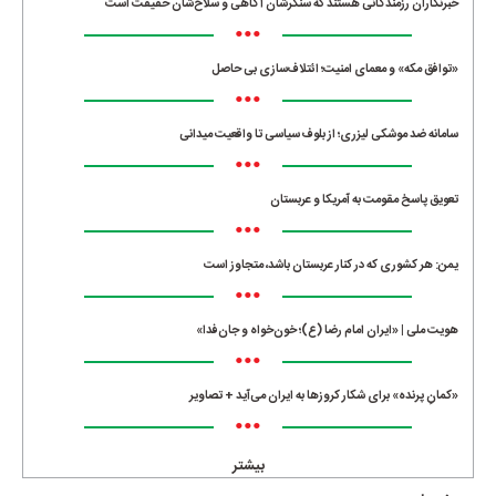
خبرنگاران رزمندگانی هستند که سنگرشان آگاهی و سلاح‌شان حقیقت است
•••
«توافق مکه» و معمای امنیت؛ ائتلاف‌سازی بی حاصل
•••
سامانه ضد موشکی لیزری؛ از بلوف سیاسی تا واقعیت میدانی
•••
تعویق پاسخ مقومت به آمریکا و عربستان
•••
یمن: هر کشوری که در کنار عربستان باشد، متجاوز است
•••
هویت ملی | «ایران امام رضا (ع)؛ خون‌خواه و جان‌فدا»
•••
«کمانِ پرنده» برای شکار کروزها به ایران می‌آید + تصاویر
•••
بیشتر