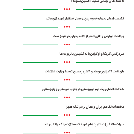
ناگفته های زندگی شهید «حسین ستوده»
•••
تکذیب ادعایی درباره نحوه ردزنی محل استقرار شهید لاریجانی
•••
پرداخت عوارض واقع‌بینانه‌تر از ادامه بحران در هرمز است
•••
سردرگمی آمریکا و اوکراین با ته کشیدن پاتریوت ها
•••
بازداشت ۲۱ مزدور موساد و ۴ شرور مسلح توسط وزارت اطلاعات
•••
هلاکت اعضای یک تیم تروریستی در جنوب سیستان و بلوچستان
•••
مختصات تفاهم ایران و عمان بر سر تنگه هرمز
•••
میراث ماندگار | دستاورد امام شهید که معادلات جنگ را تغییر داد
•••