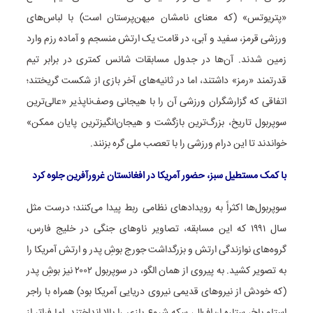
«پتریوتس» (که معنای نامشان میهن‌پرستان است) با لباس‌های
ورزشی قرمز، سفید و آبی، در قامت یک ارتش منسجم و آماده رزم وارد
زمین شدند. آن‌ها در جدول مسابقات شانس کمتری در برابر تیم
قدرتمند «رمز» داشتند، اما در ثانیه‌های آخر بازی از شکست گریختند؛
اتفاقی که گزارشگران ورزشی آن را با هیجانی وصف‌ناپذیر «عالی‌ترین
سوپربول تاریخ، بزرگ‌ترین بازگشت و هیجان‌انگیزترین پایان ممکن»
خواندند تا این درام ورزشی را با تعصب ملی گره بزنند.
با کمک مستطیل سبز، حضور آمریکا در افغانستان غرورآفرین جلوه کرد
سوپربول‌ها اکثراً به رویدادهای نظامی ربط پیدا می‌کنند؛ درست مثل
سال ۱۹۹۱ که این مسابقه، تصاویر ناوهای جنگی در خلیج فارس،
گروه‌های نوازندگی ارتش و بزرگداشت جورج بوشِ پدر و ارتش آمریکا را
به تصویر کشید. به پیروی از همان الگو، در سوپربول ۲۰۰۲ نیز بوشِ پدر
(که خودش از نیروهای قدیمی نیروی دریایی آمریکا بود) همراه با راجر
استاو باخ، ستاره ان‌اف‌ال، سکه شروع بازی را بالا انداختند. اما فراتر از