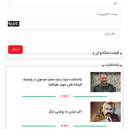
ارسال
قیمت سکه و ارز
یادداشت
یادداشت سردار سید مجید موسوی در توصیف
فرماندهان شهید هوافضا
•••
اکبر عبدی به روایتی دیگر
•••