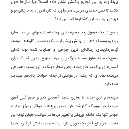
بی‌تفاوت به این فجایع واکنش نشان داده است؟ چرا سال‌ها طول
کشید تا نسل جدیدی در غرب سر برآورد که تازه امروز دارد با زبانی نو و
فریادی لرزان به این کشتارها اعتراض کند؟
پاسخ در یک فرمول پیچیده رسانه‌ای نهفته است: جهان غرب با نسلی
روبه‌رو بوده که ذهن و روانش پیش از شلیک نخستین گلوله‌ها، توسط
اَبَرسازمان‌های رسانه‌ای غربی جراحی و هدایت شده بود؛ نسلی
مسخ‌شده که هنوز هم با بزرگ‌ترین بهانه تاریخ مدرن آمریکا برای
کشتارهای بزرگ در خاورمیانه، یعنی شعار «جنگ با تروریسم»، همراهی
می‌کند؛ بهانه‌ای که ریشه در عواملی از جمله حوادث یازدهم سپتامبر
۲۰۰۱ دارد.
سپیده‌دم قرن جدید با غباری غلیظ، آسمانی کدر و طعم گس آهن
سوخته در نیویورک آغاز شد. فروریختن برج‌های دوقلوی مرکز تجارت
جهانی تنها یک حادثه فیزیکی یا تغییر مرزها در سیاست جهان نبود؛ این
فاجعه، در واقع آغاز یک دوران تازه بود: «عصر نمایش فراگیر». هنوز