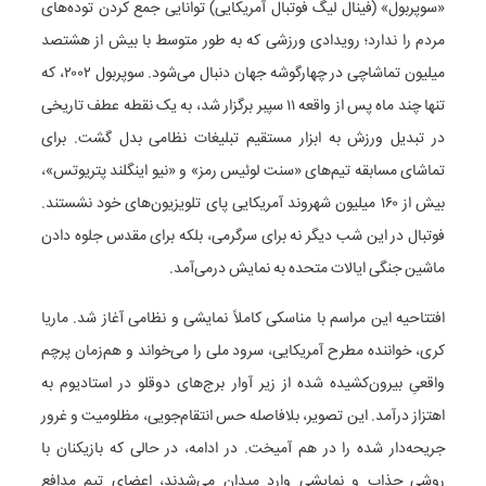
«سوپربول» (فینال لیگ فوتبال آمریکایی) توانایی جمع کردن توده‌های
مردم را ندارد؛ رویدادی ورزشی که به طور متوسط با بیش از هشتصد
میلیون تماشاچی در چهارگوشه جهان دنبال می‌شود. سوپربول ۲۰۰۲، که
تنها چند ماه پس از واقعه ۱۱ سپبر برگزار شد، به یک نقطه عطف تاریخی
در تبدیل ورزش به ابزار مستقیم تبلیغات نظامی بدل گشت. برای
تماشای مسابقه تیم‌های «سنت لوئیس رمز» و «نیو اینگلند پتریوتس»،
بیش از ۱۶۰ میلیون شهروند آمریکایی پای تلویزیون‌های خود نشستند.
فوتبال در این شب دیگر نه برای سرگرمی، بلکه برای مقدس جلوه دادن
ماشین جنگی ایالات متحده به نمایش درمی‌آمد.
افتتاحیه این مراسم با مناسکی کاملاً نمایشی و نظامی آغاز شد. ماریا
کری، خواننده مطرح آمریکایی، سرود ملی را می‌خواند و هم‌زمان پرچم
واقعیِ بیرون‌کشیده شده از زیر آوار برج‌های دوقلو در استادیوم به
اهتزاز درآمد. این تصویر، بلافاصله حس انتقام‌جویی، مظلومیت و غرور
جریحه‌دار شده را در هم آمیخت. در ادامه، در حالی که بازیکنان با
روشی جذاب و نمایشی وارد میدان می‌شدند، اعضای تیم مدافع