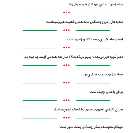
ببینید|حیرت صدای آمریکا از قدرت حوثی‌ها
•••
تهدیدهای امروز واشنگتن ادامه همان ذهنیت هیروشیماست
•••
احضار «باقر خرازی» به دادگاه ویژه روحانیت
•••
دختر شهید طهرانی‌مقدم: پدرم می‌گفت 15 سال بعد همه می‌فهمند چه کرده‌ایم
•••
حمله به لامرد با بمب فسفری بود
•••
توافق با عمان نزدیک است
•••
بحران ناترازی | ضرورت مدیریت تقاضا و اصلاح ساختار
•••
خبرنگار متعهد، هم‌سنگر رزمندگان پشت لانچر است