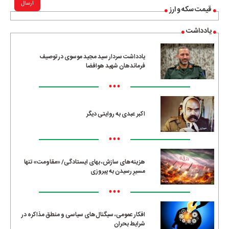
ارسال
قیمت سکه و ارز
یادداشت
یادداشت سردار سید مجید موسوی در توصیف
فرماندهان شهید هوافضا
•••
اکبر عبدی به روایتی دیگر
•••
هزینه‌های سازش، بهای ایستادگی/ «مقاومت» تنها
مسیرِ رسیدن به پیروزی
•••
افکار عمومی، سیگنال‌های سیاسی و منطق مذاکره در
شرایط بحران