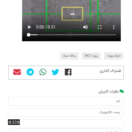
انهدام پهپاد
پهپاد MQ1
پدافند سپاه
اشتراک گذاری
نظرات کاربران