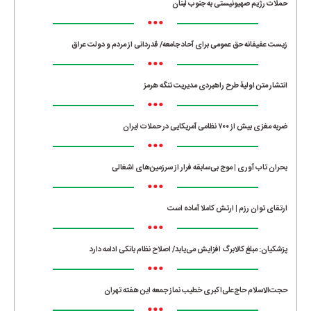
حملات رژیم صهیونیستی به جنوب لبنان
•••
زیست عفیفانه حق عمومی برای آحاد جامعه/ قدردانی از مردم و دولت عراق
•••
انتشار متن اولیۀ طرح راهبردی مدیریت تنگه هرمز
•••
ضربه مغزی بیش از ۷۰۰ نظامی آمریکایی در حملات ایران
•••
بحران تاب آوری | موج بی‌سابقه فرار از سرزمین‌های اشغالی
•••
ارتقای توان رزم | ارتش کاملا آماده است
•••
پزشکیان: مبلغ کالابرگ افزایش می‌یابد/ اصلاح نظام بانکی ادامه دارد
•••
حجت‌الاسلام حاج‌علی‌اکبری خطیب نماز جمعه این هفته تهران