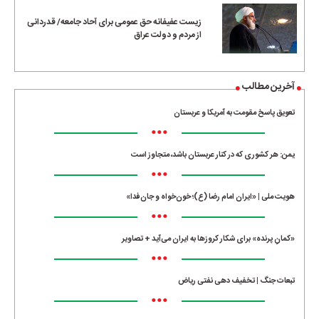
زیست عفیفانه حق عمومی برای آحاد جامعه/ قدردانی
از مردم و دولت عراق
آخرین مطالب
تعویق پاسخ مقومت به آمریکا و عربستان
•••
یمن: هر کشوری که در کنار عربستان باشد، متجاوز است
•••
هویت ملی | «ایران امام رضا (ع)؛ خون‌خواه و جان‌فدا»
•••
«کمانِ پرنده» برای شکار کروزها به ایران می‌آید + تصاویر
•••
تبعات جنگ | تخفیف دهی نفتی ریاض
•••