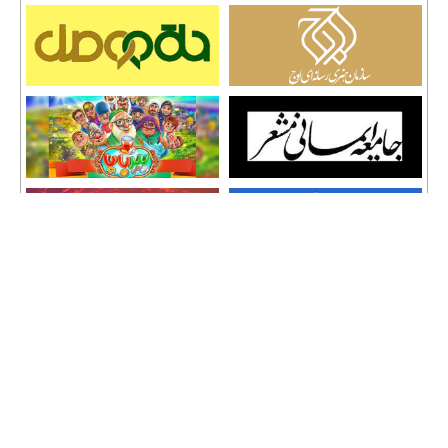
تمامی حقوق نشر مطالب و حق کپی رایت برای وب سایت سراج 24 محفوظ است و هرگونه
کپی برداری پیگرد قانونی دارد.
info [@] seraj24.ir