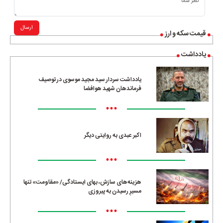
ارسال
قیمت سکه و ارز
یادداشت
یادداشت سردار سید مجید موسوی در توصیف
فرماندهان شهید هوافضا
•••
اکبر عبدی به روایتی دیگر
•••
هزینه‌های سازش، بهای ایستادگی/ «مقاومت» تنها
مسیرِ رسیدن به پیروزی
•••