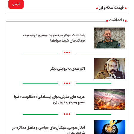
ارسال
قیمت سکه و ارز
یادداشت
یادداشت سردار سید مجید موسوی در توصیف
فرماندهان شهید هوافضا
•••
اکبر عبدی به روایتی دیگر
•••
هزینه‌های سازش، بهای ایستادگی/ «مقاومت» تنها
مسیرِ رسیدن به پیروزی
•••
افکار عمومی، سیگنال‌های سیاسی و منطق مذاکره در
شرایط بحران