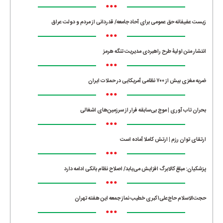
•••
زیست عفیفانه حق عمومی برای آحاد جامعه/ قدردانی از مردم و دولت عراق
•••
انتشار متن اولیۀ طرح راهبردی مدیریت تنگه هرمز
•••
ضربه مغزی بیش از ۷۰۰ نظامی آمریکایی در حملات ایران
•••
بحران تاب آوری | موج بی‌سابقه فرار از سرزمین‌های اشغالی
•••
ارتقای توان رزم | ارتش کاملا آماده است
•••
پزشکیان: مبلغ کالابرگ افزایش می‌یابد/ اصلاح نظام بانکی ادامه دارد
•••
حجت‌الاسلام حاج‌علی‌اکبری خطیب نماز جمعه این هفته تهران
•••