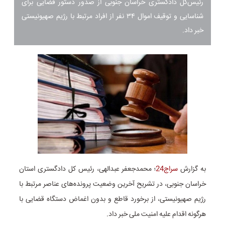
رئیس‌کل دادگستری خراسان جنوبی از صدور دستور قضایی برای
شناسایی و توقیف اموال ۳۴ نفر از افراد مرتبط با رژیم صهیونیستی
خبر داد.
به گزارش
سراج24
؛ محمدجعفر عبدالهی، رئیس کل دادگستری استان
خراسان جنوبی، در تشریح آخرین وضعیت پرونده‌های عناصر مرتبط با
رژیم صهیونیستی، از برخورد قاطع و بدون اغماض دستگاه قضایی با
هرگونه اقدام علیه امنیت ملی خبر داد.