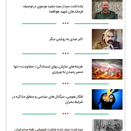
یادداشت سردار سید مجید موسوی در توصیف
فرماندهان شهید هوافضا
•••
اکبر عبدی به روایتی دیگر
•••
هزینه‌های سازش، بهای ایستادگی/ «مقاومت» تنها
مسیرِ رسیدن به پیروزی
•••
افکار عمومی، سیگنال‌های سیاسی و منطق مذاکره در
شرایط بحران
•••
سردشت؛ سند زنده جنایت شیمیایی علیه مردم ایران