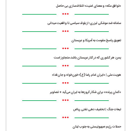
«توافق مکه» و معمای امنیت؛ ائتلاف‌سازی بی حاصل
•••
سامانه ضد موشکی لیزری؛ از بلوف سیاسی تا واقعیت میدانی
•••
تعویق پاسخ مقومت به آمریکا و عربستان
•••
یمن: هر کشوری که در کنار عربستان باشد، متجاوز است
•••
هویت ملی | «ایران امام رضا (ع)؛ خون‌خواه و جان‌فدا»
•••
«کمانِ پرنده» برای شکار کروزها به ایران می‌آید + تصاویر
•••
تبعات جنگ | تخفیف دهی نفتی ریاض
•••
حملات رژیم صهیونیستی به جنوب لبنان