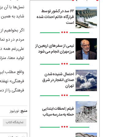
نسل‌ها با آن 
۶۲ سد در کشور توسط
شاید به همین د
قرارگاه خاتم احداث شده
است
•••
مردم در دو نما
نیمی از سفرهای اربعین از
علی‌رغم همه دگ
مرز مهران انجام می‌شود
تولید معنا، منز
•••
واقع مطلب این
احتمال شنیده‌شدن
صدای انفجار در شرق
فرهنگی» نهفته 
تهران
فرهنگی را از د
•••
فیلم | لحظات ابتدایی
منبع:
نورنیوز
حمله به مدرسه میناب
نمایشگاه کتاب
•••