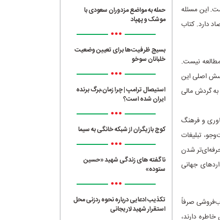
ست. این مسئله
حمله به مواضع مزدوران سعودی با
موشک و پهپاد
اد دارد. کتاب
•••
بسیج ظرفیت‌ها برای تعیین وضعیت
خلبانان سوخو
 مطالعه نیست.
•••
رسش اصلی این
استیصال ترامپ | چرا زمان،برگ برنده
به گردش مالی
ایران شده است؟
•••
ناوری و فرهنگ
کوچ بازیگران از شبکه خانگی به سیما
‌وجو، تبلیغات
•••
رفه‌ای‌تر شدن
ناگفته های زندگی شهید «حسین
اردهای جهانی
ستوده»
•••
تکذیب ادعایی درباره نحوه ردزنی محل
ب‌فروشی صرفاً
استقرار شهید لاریجانی
خاطره دارند،