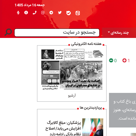
جمعه 16 مرداد 1405
چند رسانه‌ای
هفته نامه الکترونیکی
0
1
آرشیو
ری باغ کتاب و
پربازدیدترین ها
انه‌ای، هنوز
مانده است.
پزشکیان: مبلغ کالابرگ
افزایش می‌یابد/ اصلاح
نظام بانکی ادامه دارد