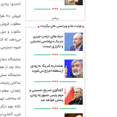
تاحدود زیادی ف
•••
فروش
بیشتر
مطلوب فروش در 
توئیت ها و ویراستی های برگزیده
مکتوب و میل ب
حرف‌های ترامپ چیزی
می‌دهند که کتا
جز یک دیپلماسی نمایشی
و تکراری نیست
شیوه دسترسی به
•••
نمایشگاه مجاز
هشدار به آمریکا: به زودی
حالا بعد از ه
از منطقه اخراج می‌شوید
نمایشگاه سنتی
•••
ساکنان پایتخت 
گفتگوی صریح، صمیمی و
زاهدان، معلم د
مهم رئیس جمهور به زودی
که مخاطب تهران
پخش خواهد شد
نکته مهم دیگر،
•••
شیء کاغذی نیس