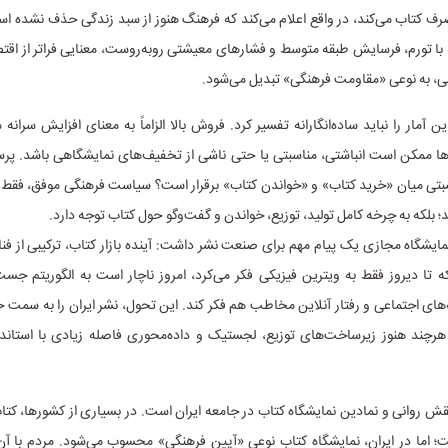
رف کتاب می‌کند، در واقع اعلام می‌کند که فرهنگ هنوز از سبد زندگی حذف نشده ا
 با تورم، فرسایش طبقه متوسط و فشارهای معیشتی روبه‌روست، معنایی فراتر از اقتص
ی، به نوعی «مقاومت فرهنگی» تبدیل می‌شود.
ن آمار را نباید ساده‌انگارانه تفسیر کرد. فروش بالا الزاماً به معنای افزایش سرانه
ا ممکن است انباشتی، مناسبتی یا حتی ناشی از تخفیف‌های نمایشگاهی باشد. پ
تی میان «خرید کتاب» و «خواندن کتاب» برقرار است؟ سیاست فرهنگی موفق، فقط 
د؛ بلکه به چرخه کامل تولید، توزیع، خواندن و گفت‌وگو حول کتاب توجه دارد.
مایشگاه مجازی یک پیام مهم برای صنعت نشر داشت: آینده بازار کتاب، ترکیبی از ف
تا دیروز فقط به ویترین فیزیکی فکر می‌کرد، امروز ناچار است به الگوریتم جست
های اجتماعی و رفتار آنلاین مخاطب هم فکر کند. این تحول، نشر ایران را به سمت ح
رچند هنوز زیرساخت‌های توزیع، لجستیک و داده‌محوری فاصله زیادی با استاند
نقش روانی و نمادین نمایشگاه کتاب در جامعه ایران است. در بسیاری از کشورها، کتا
 اما در ایران، نمایشگاه کتاب نوعی «آیین فرهنگی» محسوب می‌شود. مردم با آن 