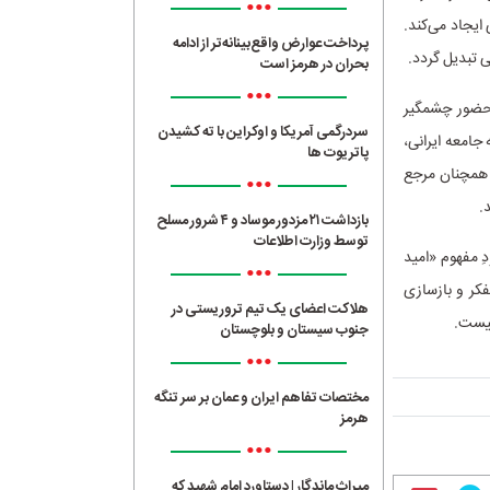
•••
یجاد می‌کند.
پرداخت عوارض واقع‌بینانه‌تر از ادامه
 تبدیل گردد.
بحران در هرمز است
•••
مجازی، و نیز حضور چشمگیر
سردرگمی آمریکا و اوکراین با ته کشیدن
جامعه ایرانی،
پاتریوت ها
ب همچنان مرجع
•••
.
بازداشت ۲۱ مزدور موساد و ۴ شرور مسلح
توسط وزارت اطلاعات
 مفهوم «امید
•••
فکر و بازسازی
هلاکت اعضای یک تیم تروریستی در
نیست.
جنوب سیستان و بلوچستان
•••
مختصات تفاهم ایران و عمان بر سر تنگه
هرمز
•••
میراث ماندگار | دستاورد امام شهید که