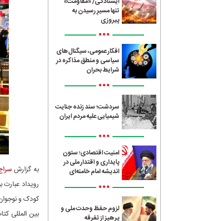
ایستادگی/ «مقاومت»
تنها مسیرِ رسیدن به
پیروزی
•••
افکار عمومی، سیگنال‌های
سیاسی و منطق مذاکره در
شرایط بحران
•••
سردشت؛ سند زنده جنایت
شیمیایی علیه مردم ایران
•••
امنیت اقتصادی؛ ستون
پایداری و اقتدار ملی در
به گزارش
سراج24
اندیشه امام خامنه‌ای
رویداد عبارت ب
•••
کودک و نوجوان 
لزوم حفظ وحدت ملی و
بین المللی کتا
پرهیز از تفرقه