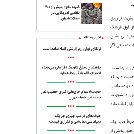
ید.
ضربه مغزی بیش از ۷۰۰
نظامی آمریکایی در
ارش‌ها از رونق
حملات ایران
از افول فرهنگ
مارهایی نشان
آخرین مطالب
 است؛ حتی اگر
ارتقای توان رزم | ارتش کاملا آماده است
•••
پزشکیان: مبلغ کالابرگ افزایش می‌یابد/
کی می‌دانست،
اصلاح نظام بانکی ادامه دارد
همیت دارد که
•••
 بهره‌مندانش
حجت‌الاسلام حاج‌علی‌اکبری خطیب نماز
نون دانشجو در
جمعه این هفته تهران
زار کتاب دارد
•••
حرف‌های ترامپ چیزی جز یک
صرفاً خرید یک
دیپلماسی نمایشی و تکراری نیست
•••
هنوز بخشی از