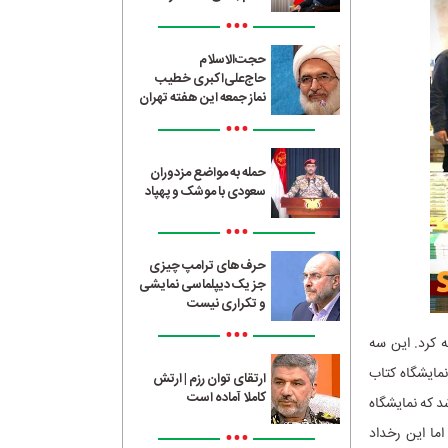
•••
حجت‌الاسلام
حاج‌علی‌اکبری خطیب
نماز جمعه این هفته تهران
•••
حمله به مواضع مزدوران
سعودی با موشک و پهپاد
•••
حرف‌های ترامپ چیزی
جز یک دیپلماسی نمایشی
و تکراری نیست
•••
 کرد. این سه
نمایشگاه کتاب
ارتقای توان رزم | ارتش
کاملا آماده است
د که نمایشگاه
اما این رخداد
•••