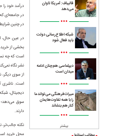
قالیباف: آمریکا تاوان
درآمد خود را ص
می‌دهد
در جامعه‌ای که
•••
در چنین شرایط
شبکه اطلاع‌رسانی دولت
در عین حال، ای
باید فعال شود
بخشی از خریده
•••
است که چه نسب
نشر نگاه نمی‌کن
دیپلماسی هم‌چنان ادامه
میدان است
از سوی دیگر، ن
•••
است. ناشری که 
دیجیتال، شبکه‌
میراث‌فرهنگی می‌تواند ما
را با همه تفاوت‌هایمان
سوق می‌دهد؛ ه
کنار هم بنشاند
دارند.
•••
نکته جالب‌تر، 
بیشتر
محل خرید است؛
مطالب استانها