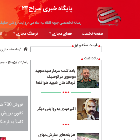
پایگاه خبری سراج۲۴
رسانه تخصصی جبهه انقلاب اسلامی؛ روایت روشن حقیق
صفحه نخست
فضای مجازی
فرهنگ مجازی
اق
قیمت سکه و ارز
جامعه‌مجازی
یادداشت
۱۴۰۵/۰۳/۰۹ - ۱۱:۰۰
یادداشت سردار سید مجید
موسوی در توصیف
فرماندهان شهید هوافضا
•••
فرو
اکبر عبدی به روایتی دیگر
کانون پرورش ف
کاملاً به فره
•••
هزینه‌های سازش، بهای