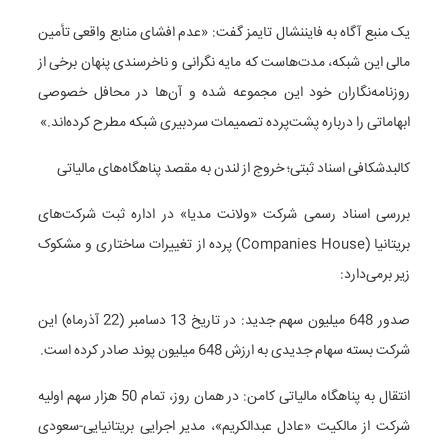
یک منبع آگاه به فایننشال تایمز گفت: «عدم افشای منابع واقعی تأمین
مالی این شبکه، مدت‌هاست که مایه نگرانی و ناخرسندی پنهان برخی از
روزنامه‌نگاران خود این مجموعه شده و آن‌ها در محافل خصوصی
ابهاماتی را درباره پشت‌پرده تصمیمات سردبیری شبکه مطرح کرده‌اند.»
کالبدشکافی اسناد ثبتی؛ خروج از لندن به مقصد پناهگاه‌های مالیاتی
بررسی اسناد رسمی شرکت «ولانت مدیا» در اداره ثبت شرکت‌های
بریتانیا (Companies House) پرده از تغییرات ساختاری و مشکوک
زیر برمی‌دارد:
صدور 648 میلیون سهم جدید: در تاریخ 13 دسامبر (22 آذرماه) این
شرکت بسته سهام جدیدی به ارزش 648 میلیون پوند صادر کرده است.
انتقال به پناهگاه مالیاتی کامن: در همان روز، تمام 50 هزار سهم اولیه
شرکت از مالکیت «عادل عبدالکریم»، مدیر اجرایی بریتانیایی-سعودی