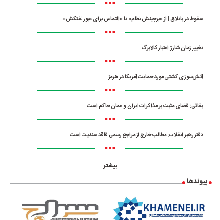
•••
سقوط در باتلاق | از «برچینش نظام» تا «التماس برای عبور نفتکش»
•••
تغییر زمان شارژ اعتبار کالابرگ
•••
آتش‌سوزی کشتی مورد حمایت آمریکا در هرمز
•••
بقائی: فضای مثبت بر مذاکرات ایران و عمان حاکم است
•••
دفتر رهبر انقلاب: مطالب خارج از مراجع رسمی فاقد سندیت است
•••
بیشتر
پیوندها