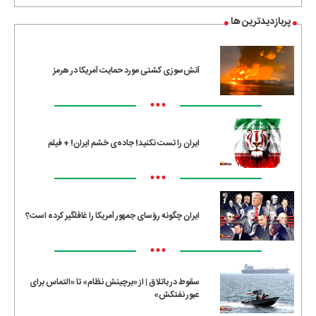
پربازدیدترین ها
آتش‌سوزی کشتی مورد حمایت آمریکا در هرمز
•••
ایران را تست نکنید! جاده‌ی خشم ایران! + فیلم
•••
ایران چگونه رؤسای جمهور آمریکا را غافلگیر کرده است؟
•••
سقوط در باتلاق | از «برچینش نظام» تا «التماس برای
عبور نفتکش»