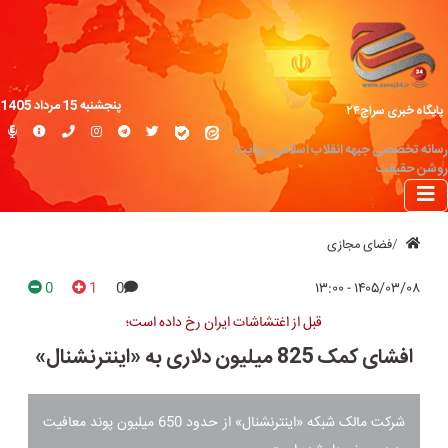
پنجشنبه 15 مرداد 1405
پایگاه خبری سراج۲۴
رسانه تخصصی جبهه انقلاب اسلامی؛ روایت
روشن حقیقت
فضای مجازی
0
1
0
۱۴۰۵/۰۳/۰۸ - ۱۳:۰۰
قبل از اغتشاشات ایران رخ داده است؛
افشای کمک 825 میلیون دلاری به «اینترنشنال»
شرکت مالک شبکه «اینترنشنال» از حدود 650 میلیون پوند معافیت