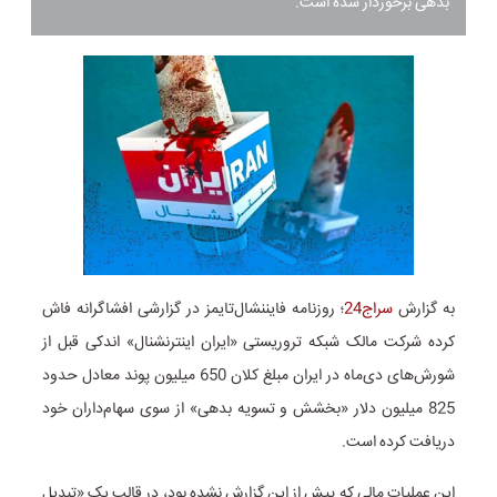
بدهی برخوردار شده است.
به گزارش
سراج24
؛ روزنامه فایننشال‌تایمز در گزارشی افشاگرانه فاش
کرده شرکت مالک شبکه تروریستی «ایران اینترنشنال» اندکی قبل از
شورش‌های دی‌ماه در ایران مبلغ کلان 650 میلیون پوند معادل حدود
825 میلیون دلار «بخشش و تسویه بدهی» از سوی سهام‌داران خود
دریافت کرده است.
این عملیات مالی که پیش از این گزارش نشده بود، در قالب یک «تبدیل