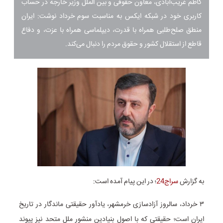
کاظم غریب‌آبادی، معاون حقوقی و بین الملل وزیر خارجه در حساب
کاربری خود در شبکه ایکس به مناسبت سوم خرداد نوشت: ایران
منطق صلح‌طلبی همراه با قدرت، دیپلماسی همراه با عزت، و دفاع
قاطع از استقلال کشور و حقوق مردم را دنبال می‌کند.
به گزارش
سراج24
؛ در این پیام آمده است:
‏۳ خرداد، سالروز آزادسازی خرمشهر، یادآور حقیقتی ماندگار در تاریخ
ایران است؛ حقیقتی که با اصول بنیادین منشور ملل متحد نیز پیوند