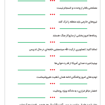
•••
مصلحتی بالاتر از وحدت و انسجام نیست
•••
نیروهای خارجی باید منطقه را ترک کنند
•••
رسانه‌ها امروز بخشی از سازوکار جنگ هستند
•••
تماشا کنید | تصاویری از آیت الله سیدمجتبی خامنه‌ای در حال تدریس
•••
ببینید|حیرت صدای آمریکا از قدرت حوثی‌ها
•••
تهدیدهای امروز واشنگتن ادامه همان ذهنیت هیروشیماست
•••
احضار «باقر خرازی» به دادگاه ویژه روحانیت
•••
دختر شهید طهرانی‌مقدم: پدرم می‌گفت 15 سال بعد همه می‌فهمند چه کرده‌ایم