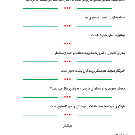
•••
حمله به لامرد با بمب فسفری بود
•••
توافق با عمان نزدیک است
•••
بحران ناترازی | ضرورت مدیریت تقاضا و اصلاح ساختار
•••
خبرنگار متعهد، هم‌سنگر رزمندگان پشت لانچر است
•••
پخش «موسی» و «سلمان فارسی» به پایان سال می رسد؟
•••
بازنگری در پاسخ به حمله اخیر عربستان و آمریکا مطرح است
•••
بیشتر