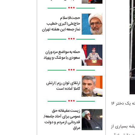
•••
حجت‌الاسلام
حاج‌علی‌اکبری خطیب
نماز جمعه این هفته تهران
•••
حمله به مواضع مزدوران
سعودی با موشک و پهپاد
•••
ارتقای توان رزم | ارتش
کاملا آماده است
•••
؛ یکی از این برنامه‌ها پویش «راوی جنگ شو» است که اجرای مسلط و روشنگرانه یک دختر ۱۶
زیست عفیفانه حق
عمومی برای آحاد جامعه/
قدردانی از مردم و دولت
یشه بسیاری از
عراق