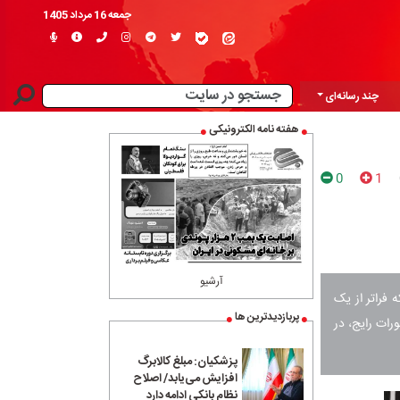
جمعه 16 مرداد 1405
چند رسانه‌ای
هفته نامه الکترونیکی
0
1
آرشیو
فراتر از یک
پربازدیدترین ها
رات رایج، در
پزشکیان: مبلغ کالابرگ
افزایش می‌یابد/ اصلاح
نظام بانکی ادامه دارد