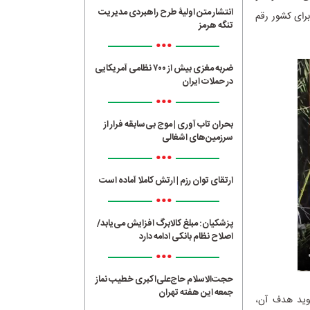
انتشار متن اولیۀ طرح راهبردی مدیریت
برای کشور رقم
تنگه هرمز
•••
ضربه مغزی بیش از ۷۰۰ نظامی آمریکایی
در حملات ایران
•••
بحران تاب آوری | موج بی‌سابقه فرار از
سرزمین‌های اشغالی
•••
ارتقای توان رزم | ارتش کاملا آماده است
•••
پزشکیان: مبلغ کالابرگ افزایش می‌یابد/
اصلاح نظام بانکی ادامه دارد
•••
حجت‌الاسلام حاج‌علی‌اکبری خطیب نماز
جمعه این هفته تهران
وید هدف آن،