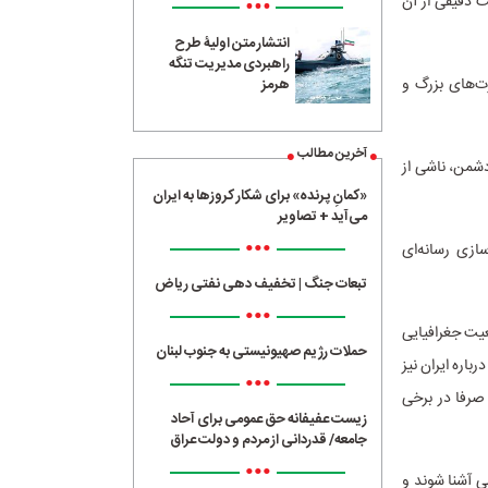
 دقیقی از آن
•••
انتشار متن اولیۀ طرح
راهبردی مدیریت تنگه
ت‌های بزرگ و
هرمز
آخرین مطالب
دشمن، ناشی از
«کمانِ پرنده» برای شکار کروزها به ایران
می‌آید + تصاویر
•••
سازی رسانه‌ای
تبعات جنگ | تخفیف دهی نفتی ریاض
•••
عیت جغرافیایی
حملات رژیم صهیونیستی به جنوب لبنان
باره ایران نیز
•••
صرفا در برخی
زیست عفیفانه حق عمومی برای آحاد
جامعه/ قدردانی از مردم و دولت عراق
•••
ی آشنا شوند و