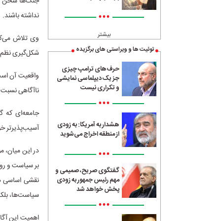
جنگ‌ها سخن می
•••
نداشته باشند.
بیشتر
وی تلاش می‌کن
توئیت ها و ویراستی های برگزیده
شکل‌گیری نظم‌ه
حرف‌های ترامپ چیزی
واقعیت آن است 
جز یک دیپلماسی نمایشی
و تکراری نیست
ناآگاهی نسبت 
•••
جامعه‌ای که گذ
هشدار به آمریکا: به زودی
آسیب‌پذیرتر خو
از منطقه اخراج می‌شوید
در این میان، م
•••
بر سیاست و رواب
گفتگوی صریح، صمیمی و
نقشی اساسی دا
مهم رئیس جمهور به زودی
پخش خواهد شد
سیاست‌ها، بلکه
•••
اهمیت این آگاه