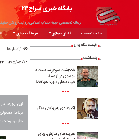
پایگاه خبری سراج۲۴
رسانه تخصصی جبهه انقلاب اسلامی؛ روایت روشن حقیق
صفحه نخست
فضای مجازی
فرهنگ مجازی
اق
قیمت سکه و ارز
استان‌ها
یادداشت
۱۴۰۵/۰۳/۰۲ - ۱۱:۲۴
یادداشت سردار سید مجید
موسوی در توصیف
فرماندهان شهید هوافضا
•••
این روزها در
اکبر عبدی به روایتی دیگر
برنامه معمولی
حال ورود جدی
•••
هزینه‌های سازش، بهای