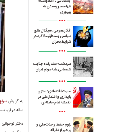
ایستادگی/ «مقاومت»
تنها مسیرِ رسیدن به
پیروزی
•••
افکار عمومی، سیگنال‌های
سیاسی و منطق مذاکره در
شرایط بحران
•••
سردشت؛ سند زنده جنایت
شیمیایی علیه مردم ایران
•••
امنیت اقتصادی؛ ستون
پایداری و اقتدار ملی در
به گزارش
سراج24
اندیشه امام خامنه‌ای
ساله در آن، بس
•••
دختر نوجوانی ک
لزوم حفظ وحدت ملی و
پرهیز از تفرقه