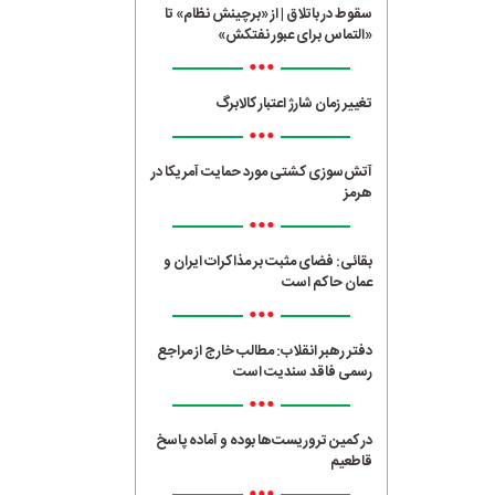
سقوط در باتلاق | از «برچینش نظام» تا
«التماس برای عبور نفتکش»
•••
تغییر زمان شارژ اعتبار کالابرگ
•••
آتش‌سوزی کشتی مورد حمایت آمریکا در
هرمز
•••
بقائی: فضای مثبت بر مذاکرات ایران و
عمان حاکم است
•••
دفتر رهبر انقلاب: مطالب خارج از مراجع
رسمی فاقد سندیت است
•••
در کمین تروریست‌ها بوده و آماده پاسخ
قاطعیم