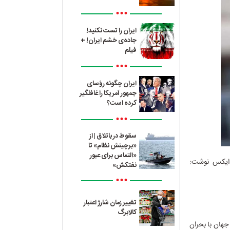
•••
ایران را تست نکنید!
جاده‌ی خشم ایران! +
فیلم
•••
ایران چگونه رؤسای
جمهور آمریکا را غافلگیر
کرده است؟
•••
سقوط در باتلاق | از
«برچینش نظام» تا
«التماس برای عبور
ر ایکس نوشت:
نفتکش»
•••
تغییر زمان شارژ اعتبار
کالابرگ
جهان با بحران