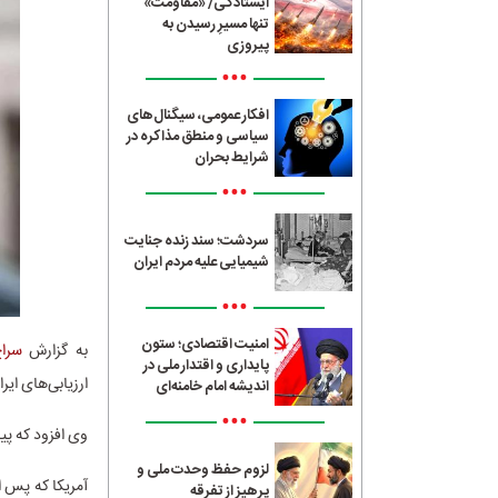
ایستادگی/ «مقاومت»
تنها مسیرِ رسیدن به
پیروزی
•••
افکار عمومی، سیگنال‌های
سیاسی و منطق مذاکره در
شرایط بحران
•••
سردشت؛ سند زنده جنایت
شیمیایی علیه مردم ایران
•••
امنیت اقتصادی؛ ستون
به گزارش
سراج4
پایداری و اقتدار ملی در
ارزیابی‌های ای
اندیشه امام خامنه‌ای
•••
وی افزود که پی
لزوم حفظ وحدت ملی و
آمریکا که پس ا
پرهیز از تفرقه