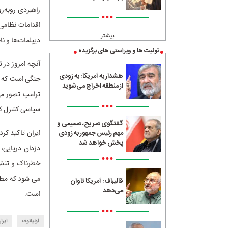
راهبردی روبه‌ر
•••
اقدامات نظامی
بیشتر
دیپلمات‌ها و ن
توئیت ها و ویراستی های برگزیده
آنچه امروز در 
هشدار به آمریکا: به زودی
از منطقه اخراج می‌شوید
ترامپ تصور می‌
•••
سیاسی کنترل کن
گفتگوی صریح، صمیمی و
ایران تاکید کر
مهم رئیس جمهور به زودی
پخش خواهد شد
دزدان دریایی، 
•••
خطرناک و تنش‌
قالیباف: آمریکا تاوان
می‌دهد
است.
•••
اولیانوف
ایرا