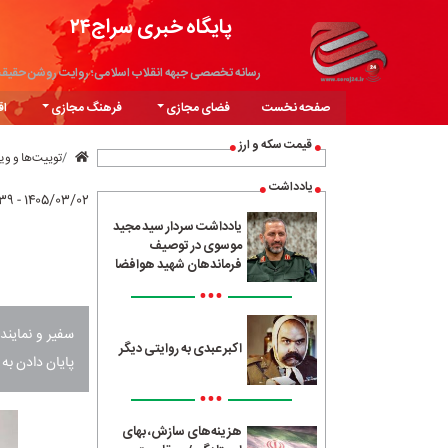
پایگاه خبری سراج۲۴
رسانه تخصصی جبهه انقلاب اسلامی؛ روایت روشن حقیق
صفحه نخست
فضای مجازی
فرهنگ مجازی
اق
قیمت سکه و ارز
توییت‌ها و و
یادداشت
۱۴۰۵/۰۳/۰۲ - ۱۰:۳۹
یادداشت سردار سید مجید
موسوی در توصیف
فرماندهان شهید هوافضا
•••
سفیر و نماینده
اکبر عبدی به روایتی دیگر
پایان دادن به
•••
هزینه‌های سازش، بهای