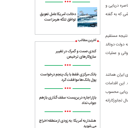
•••
اصره دریایی و
ی که به گفته
دخالت آمریکا عامل تعویق
توافق تنگه هرمز است
 نتیجه مستقیم
آخرین مطالب
نگی که دولت دونالد
کندی صمت و گمرک در تغییر
وانی و عملیات
سازوکارهای ترخیص
•••
 ایران همانند
بانک مرکزی فقط با یک‌ پنجم درخواست
پول بانک‌ها موافقت کرد
. این اقدامات
•••
دریایی محسوب
بازار اجاره در بن‌بست؛ سقف‌گذاری بازهم
مع عمومی مورخ ۱۴ دسامبر ۱۹۷۴، در حکم اعمال تجاوزکارانه
جواب نداد
•••
هشدار به آمریکا: به زودی از منطقه اخراج
می‌شوید