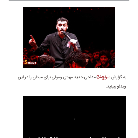
به گزارش
سراج24
؛مداحی جدید مهدی رسولی برای میدان را در این
ویدئو ببینید.