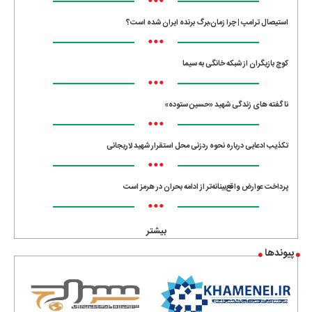
•••
استیصال ترامپ | چرا زمان،برگ برنده ایران شده است؟
•••
کوچ بازیگران از شبکه خانگی به سیما
•••
ناگفته های زندگی شهید «حسین ستوده»
•••
تکذیب ادعایی درباره نحوه ردزنی محل استقرار شهید لاریجانی
•••
پرداخت عوارض واقع‌بینانه‌تر از ادامه بحران در هرمز است
•••
بیشتر
پیوندها