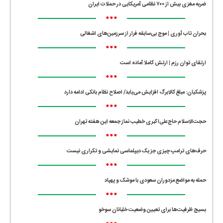
ضربه مغزی بیش از ۷۰۰ نظامی آمریکایی در حملات ایران
•••
بحران تاب آوری | موج بی‌سابقه فرار از سرزمین‌های اشغالی
•••
ارتقای توان رزم | ارتش کاملا آماده است
•••
پزشکیان: مبلغ کالابرگ افزایش می‌یابد/ اصلاح نظام بانکی ادامه دارد
•••
حجت‌الاسلام حاج‌علی‌اکبری خطیب نماز جمعه این هفته تهران
•••
حرف‌های ترامپ چیزی جز یک دیپلماسی نمایشی و تکراری نیست
•••
حمله به مواضع مزدوران سعودی با موشک و پهپاد
•••
بسیج ظرفیت‌ها برای تعیین وضعیت خلبانان سوخو