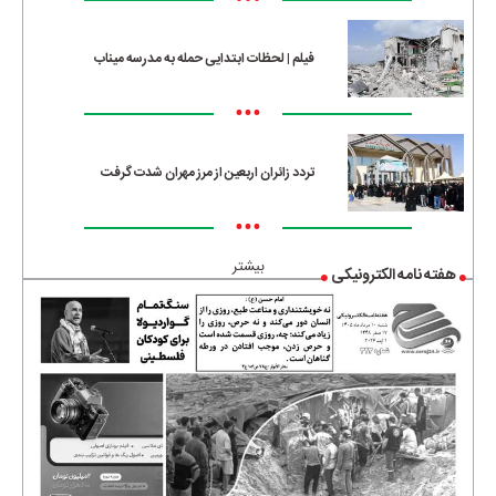
•••
فیلم | لحظات ابتدایی حمله به مدرسه میناب
•••
تردد زائران اربعین از مرز مهران شدت گرفت
•••
بیشتر
هفته نامه الکترونیکی