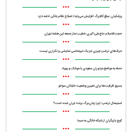
•••
پزشکیان: مبلغ کالابرگ افزایش می‌یابد/ اصلاح نظام بانکی ادامه دارد
•••
حجت‌الاسلام حاج‌علی‌اکبری خطیب نماز جمعه این هفته تهران
•••
حرف‌های ترامپ چیزی جز یک دیپلماسی نمایشی و تکراری نیست
•••
حمله به مواضع مزدوران سعودی با موشک و پهپاد
•••
بسیج ظرفیت‌ها برای تعیین وضعیت خلبانان سوخو
•••
استیصال ترامپ | چرا زمان،برگ برنده ایران شده است؟
•••
کوچ بازیگران از شبکه خانگی به سیما
•••