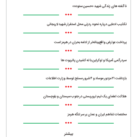
ناگفته های زندگی شهید «حسین ستوده»
•••
تکذیب ادعایی درباره نحوه ردزنی محل استقرار شهید لاریجانی
•••
پرداخت عوارض واقع‌بینانه‌تر از ادامه بحران در هرمز است
•••
سردرگمی آمریکا و اوکراین با ته کشیدن پاتریوت ها
•••
بازداشت ۲۱ مزدور موساد و ۴ شرور مسلح توسط وزارت اطلاعات
•••
هلاکت اعضای یک تیم تروریستی در جنوب سیستان و بلوچستان
•••
مختصات تفاهم ایران و عمان بر سر تنگه هرمز
•••
بیشتر