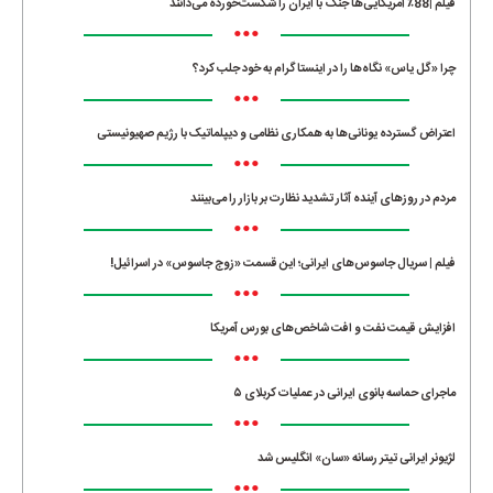
فیلم |88٪ آمریکایی‌ها جنگ با ایران را شکست‌خورده می‌دانند
•••
چرا «گل یاس» نگاه‌ها را در اینستاگرام به خود جلب کرد؟
•••
اعتراض گسترده یونانی‌ها به همکاری نظامی و دیپلماتیک با رژیم صهیونیستی
•••
مردم در روزهای آینده آثار تشدید نظارت بر بازار را می‌بینند
•••
فیلم | سریال جاسوس‌های ایرانی؛ این قسمت «زوج جاسوس» در اسرائیل!
•••
افزایش قیمت نفت و افت شاخص‌های بورس آمریکا
•••
ماجرای حماسه‌ بانوی ایرانی در عملیات کربلای ۵
•••
لژیونر ایرانی تیتر رسانه «سان» انگلیس شد
•••