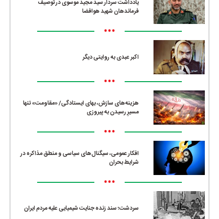
یادداشت سردار سید مجید موسوی در توصیف
فرماندهان شهید هوافضا
•••
اکبر عبدی به روایتی دیگر
•••
هزینه‌های سازش، بهای ایستادگی/ «مقاومت» تنها
مسیرِ رسیدن به پیروزی
•••
افکار عمومی، سیگنال‌های سیاسی و منطق مذاکره در
شرایط بحران
•••
سردشت؛ سند زنده جنایت شیمیایی علیه مردم ایران