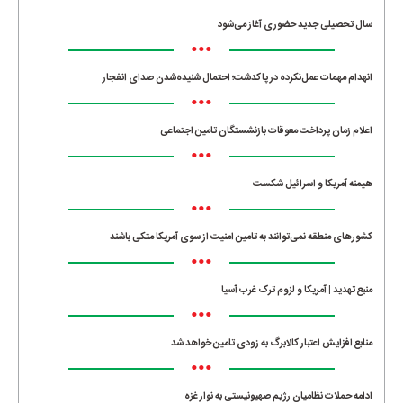
سال تحصیلی جدید حضوری آغاز می‌شود
•••
انهدام مهمات عمل‌نکرده در پاکدشت؛ احتمال شنیده‌شدن صدای انفجار
•••
اعلام زمان پرداخت معوقات بازنشستگان تامین اجتماعی
•••
هیمنه آمریکا و اسرائیل شکست
•••
کشورهای منطقه نمی‌توانند به تامین امنیت از سوی آمریکا متکی باشند
•••
منبع تهدید | آمریکا و لزوم ترک غرب آسیا
•••
منابع افزایش اعتبار کالابرگ به زودی تامین خواهد شد
•••
ادامه حملات نظامیان رژیم صهیونیستی به نوار غزه