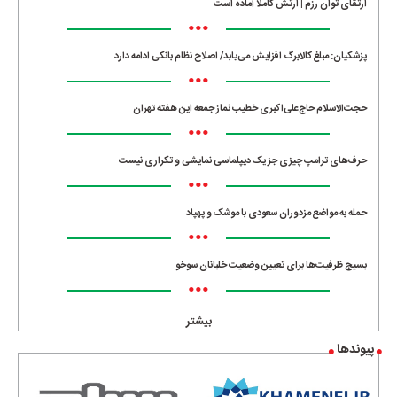
ارتقای توان رزم | ارتش کاملا آماده است
•••
پزشکیان: مبلغ کالابرگ افزایش می‌یابد/ اصلاح نظام بانکی ادامه دارد
•••
حجت‌الاسلام حاج‌علی‌اکبری خطیب نماز جمعه این هفته تهران
•••
حرف‌های ترامپ چیزی جز یک دیپلماسی نمایشی و تکراری نیست
•••
حمله به مواضع مزدوران سعودی با موشک و پهپاد
•••
بسیج ظرفیت‌ها برای تعیین وضعیت خلبانان سوخو
•••
بیشتر
پیوندها