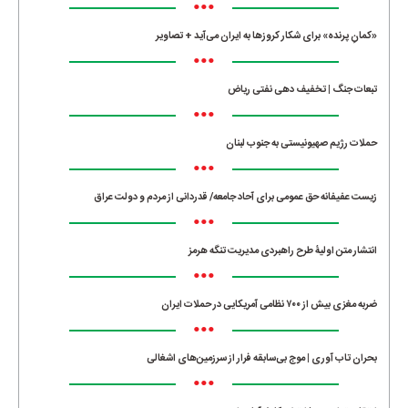
•••
«کمانِ پرنده» برای شکار کروزها به ایران می‌آید + تصاویر
•••
تبعات جنگ | تخفیف دهی نفتی ریاض
•••
حملات رژیم صهیونیستی به جنوب لبنان
•••
زیست عفیفانه حق عمومی برای آحاد جامعه/ قدردانی از مردم و دولت عراق
•••
انتشار متن اولیۀ طرح راهبردی مدیریت تنگه هرمز
•••
ضربه مغزی بیش از ۷۰۰ نظامی آمریکایی در حملات ایران
•••
بحران تاب آوری | موج بی‌سابقه فرار از سرزمین‌های اشغالی
•••