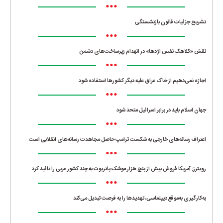
•••
تشریح جزئیات قانون بازنشستگی
•••
نقش «کلاهک نفس اژدها» در انهدام زیرساخت‌های دشمن
•••
اجازه نمی‌دهیم از خاک عراق علیه دیگر کشورها استفاده شود
•••
جهان اسلام باید در برابر اسرائیل متحد شود
•••
اعتراف رسانه‌های خارجی به شکست ترامپ حاصل مجاهدت رسانه‌های انقلابی است
•••
رویترز: آمریکا فروش بیش از پنج هزار موشک پاتریوت به چند کشور عربی را تائید کرد
•••
به‌کارگیری به‌موقع دیپلماسی، تهدیدها را به فرصت تبدیل می‌کند
•••